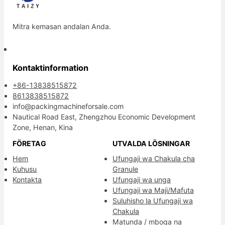
Mitra kemasan andalan Anda.
Kontaktinformation
+86-13838515872
8613838515872
info@packingmachineforsale.com
Nautical Road East, Zhengzhou Economic Development
Zone, Henan, Kina
FÖRETAG
UTVALDA LÖSNINGAR
Hem
Ufungaji wa Chakula cha
Kuhusu
Granule
Kontakta
Ufungaji wa unga
Ufungaji wa Maji/Mafuta
Suluhisho la Ufungaji wa
Chakula
Matunda / mboga na