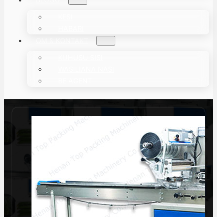
KESI
HABARI
OM & KONTAKT
KUHUSU SISI
WASILIANA NASI
BE AGENT