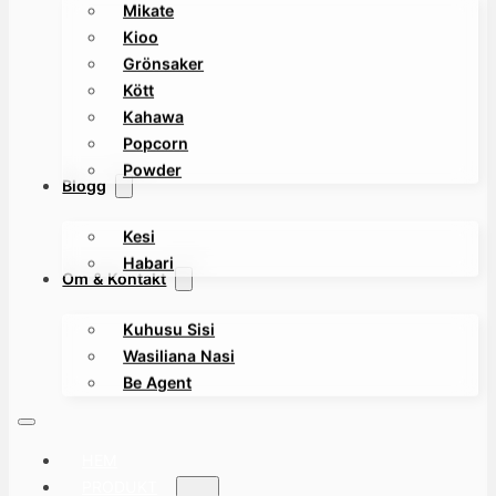
Mikate
Kioo
Grönsaker
Kött
Kahawa
Popcorn
Powder
Blogg
Kesi
Habari
Om & Kontakt
Kuhusu Sisi
Wasiliana Nasi
Be Agent
HEM
PRODUKT