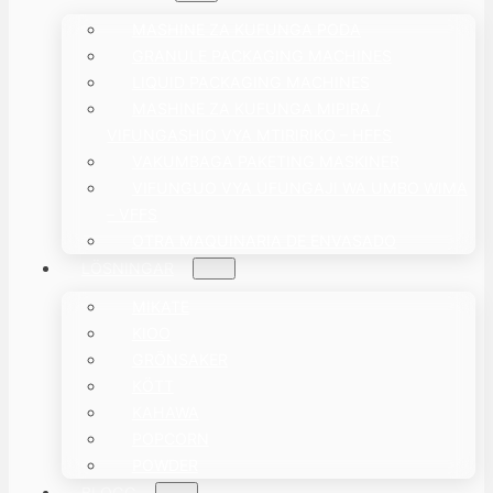
MASHINE ZA KUFUNGA PODA
GRANULE PACKAGING MACHINES
LIQUID PACKAGING MACHINES
MASHINE ZA KUFUNGA MIPIRA /
VIFUNGASHIO VYA MTIRIRIKO – HFFS
VAKUMBAGA PAKETING MASKINER
VIFUNGUO VYA UFUNGAJI WA UMBO WIMA
– VFFS
OTRA MAQUINARIA DE ENVASADO
LÖSNINGAR
MIKATE
KIOO
GRÖNSAKER
KÖTT
KAHAWA
POPCORN
POWDER
BLOGG