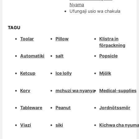
Nyama
Ufungaji usio wa chakula
TAGU
Toolar
Pillow
Klistra in
förpackning
Automatiki
salt
Popsicle
Ketcup
Ice lolly
Mjölk
Korv
mchuzi wa nyanya
Medical-supplies
Tableware
Peanut
Jordnötssmör
Viazi
siki
Kichwa cha nyum