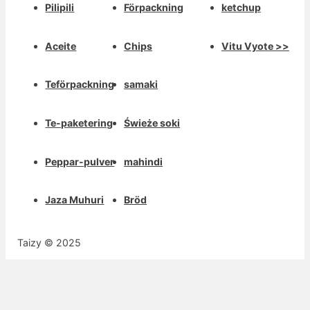
Pilipili
Förpackning
ketchup
Aceite
Chips
Vitu Vyote >>
Teförpackning
samaki
Te-paketering
Świeże soki
Peppar-pulver
mahindi
Jaza Muhuri
Bröd
Taizy © 2025