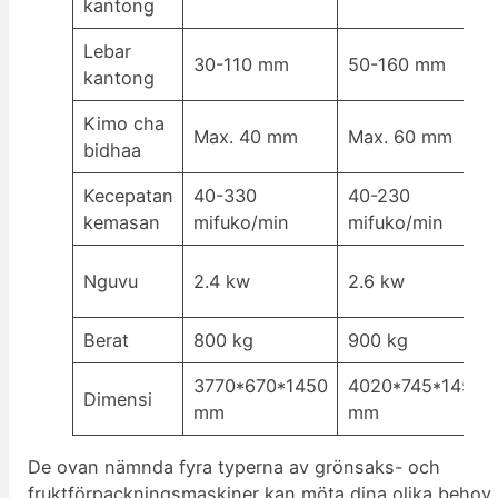
kantong
Lebar
30-110 mm
50-160 mm
kantong
Kimo cha
Max. 40 mm
Max. 60 mm
bidhaa
Kecepatan
40-330
40-230
kemasan
mifuko/min
mifuko/min
Nguvu
2.4 kw
2.6 kw
Berat
800 kg
900 kg
3770*670*1450
4020*745*1450
Dimensi
mm
mm
De ovan nämnda fyra typerna av grönsaks- och
fruktförpackningsmaskiner kan möta dina olika behov.