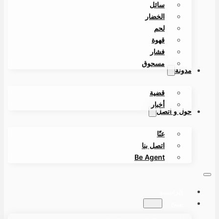
سائل
الخضار
لحم
قهوة
فشار
مسحوق
مدونة
قضية
أخبار
حول و اتصل
عنّا
اتصل بنا
Be Agent
الرئيسية
منتج