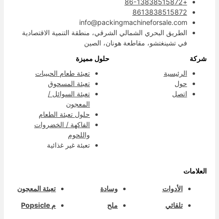
+86-13838515872
8613838515872
info@packingmachineforsale.com
الطريق البحري الشمالي الشرقي، منطقة التنمية الاقتصادية
في تشينغتشو، مقاطعة هونان، الصين
ركة
حلول مميزة
الرئيسية
تعبئة طعام الحبيبات
حول
تعبئة المسحوق
اتصل
تعبئة السوائل /
المعجون
حلول تعبئة الطعام
الفاكهة / الخضروات
واللحوم
تعبئة غير غذائية
لعلامات
الأدوات
وسادة
تعبئة المعجون
تلقائي
ملح
م Popsicle