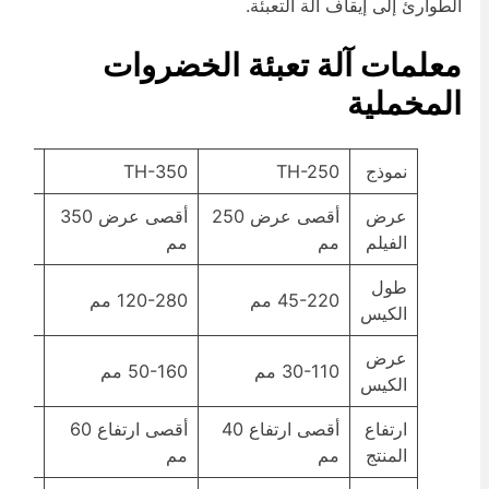
لطوارئ إلى إيقاف آلة التعبئة.
علمات آلة تعبئة الخضروات
لمخملية
نموذج
TH-250
TH-350
TH-450
عرض
أقصى عرض 250
أقصى عرض 350
الفيلم
مم
مم
مم
طول
45-220 مم
120-280 مم
130-450 م
الكيس
عرض
30-110 مم
50-160 مم
50-80 مم
الكيس
ارتفاع
أقصى ارتفاع 40
أقصى ارتفاع 60
المنتج
مم
مم
مم