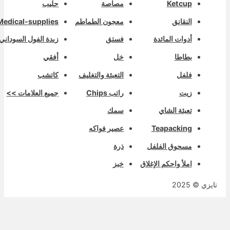
Ketcup
مصاصة
حليب
النقانق
معجون الطماطم
Medical-supplies
أدوات المائدة
فستق
زبدة الفول السوداني
بطاطا
خل
أفقي
فلفل
التعبئة والتغليف
كاتشب
زيت
راتب Chips
جميع العلامات >>
تعبئة الشاي
سمك
Teapacking
عصير فواكه
مسحوق الفلفل
ذرة
املأ واحكم الإغلاق
خبز
ايزي © 2025