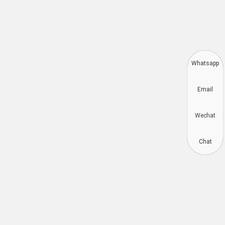
Whats
Deutsch
Emai
Aragonés
Dansk
Wech
Português do Brasil
简体中文
Chat
Kiswahili
Русский
Español
Français
English