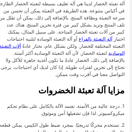
لة تعبئة الخضار لدينا هي آلة تغليف بسيطة لتعبئة الخضار الطازجة
ي أكياس متنوعة. هذه الطريقة في التعبئة يمكن أن تحسن من
رعة التعبئة ونظافة المنتج. بالإضافة إلى ذلك، يمكن أن تقلل من
لف المنتج وتزيد بشكل كبير من فترة تخزين المنتج. هناك عدد
بير من آلات تعبئة الخضار المتاحة. على سبيل المثال، يمكنك
ختيار
آلة التعبئة بالفراغ
أو آلة التعبئة الوسادة لتلبية احتياجات
لتعبئة المختلفة للخضار. ولكن بشكل عام، نختار عادةً
آلات التعبئة
لوسادية
لتعبئة الخضار. لأن آلة التعبئة الوسادية أكثر أتمتة.
الإضافة إلى ذلك، الخضار عادةً ما تكون أغذية جاهزة للأكل ولا
حتاج إلى تخزين لفترات طويلة. إذا كان لديك أي احتياجات، يرجى
لتواصل معنا في أقرب وقت ممكن.
زايا آلة تعبئة الخضروات
1. درجة عالية من الأتمتة. تعتمد الآلة بالكامل على نظام تحكم
يكروكمبيوتر. لذا فإن تشغيلها آمن وموثوق.
2. تستخدم محركًا تدريجيًا. بمجرد ضبط طول الكيس، يمكن قطعه