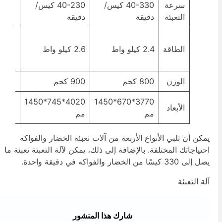
سرعة
40-330 كيس/
40-230 كيس/
0
التعبئة
دقيقة
دقيقة
دقيقة
220 فو
الطاقة
2.4 كيلو واط
2.6 كيلو واط
كيلوفولت 
الوزن
800 كجم
900 كجم
900 كجم
4020*745*1450
3770*670*1450
الأبعاد
مم
مم
مم
مكن أن تلبي الأنواع الأربعة من آلات تعبئة الخضار والفواكه
حتياجاتك المختلفة. بالإضافة إلى ذلك، يمكن لآلة التعبئة تعبئة ما
صل إلى 330 كيسًا من الخضار والفواكه في دقيقة واحدة.
لة التعبئة
شارك هذا المنشور