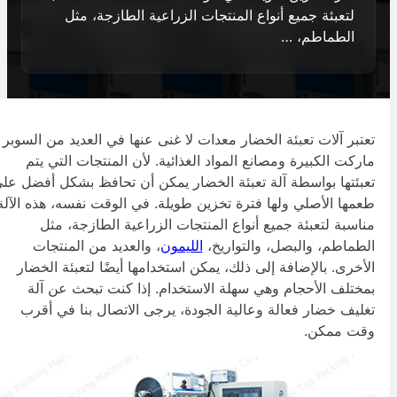
لتعبئة جميع أنواع المنتجات الزراعية الطازجة، مثل
الطماطم، …
عتبر آلات تعبئة الخضار معدات لا غنى عنها في العديد من السوبر
اركت الكبيرة ومصانع المواد الغذائية. لأن المنتجات التي يتم
عبئتها بواسطة آلة تعبئة الخضار يمكن أن تحافظ بشكل أفضل على
عمها الأصلي ولها فترة تخزين طويلة. في الوقت نفسه، هذه الآلة
ناسبة لتعبئة جميع أنواع المنتجات الزراعية الطازجة، مثل
لطماطم، والبصل، والتواريخ،
الليمون
، والعديد من المنتجات
لأخرى. بالإضافة إلى ذلك، يمكن استخدامها أيضًا لتعبئة الخضار
مختلف الأحجام وهي سهلة الاستخدام. إذا كنت تبحث عن آلة
غليف خضار فعالة وعالية الجودة، يرجى الاتصال بنا في أقرب
قت ممكن.