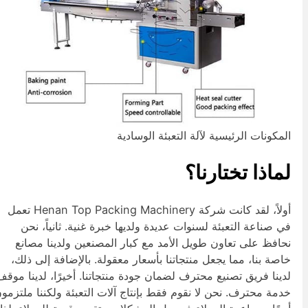
لمكونات الرئيسية لآلة التعبئة الوسادية
ماذا تختارنا؟
أولاً، لقد كانت شركة Henan Top Packing Machinery تعمل
ي صناعة التعبئة لسنوات عديدة ولديها خبرة غنية. ثانياً، نحن
حافظ على تعاون طويل الأمد مع كبار المصنعين ولدينا مصانع
اصة بنا، مما يجعل منتجاتنا بأسعار معقولة. بالإضافة إلى ذلك،
دينا فريق تصنيع محترف لضمان جودة منتجاتنا. أخيرًا، لدينا موقف
دمة محترف. نحن لا نقوم فقط بإنتاج آلات التعبئة ولكننا ملتزمون