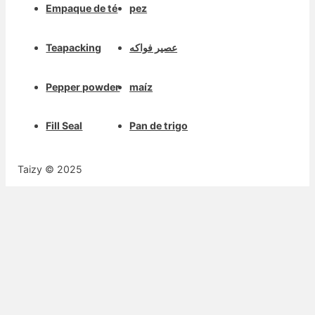
Empaque de té
pez
عصير فواكه
Teapacking
Pepper powder
maíz
Fill Seal
Pan de trigo
Taizy © 2025