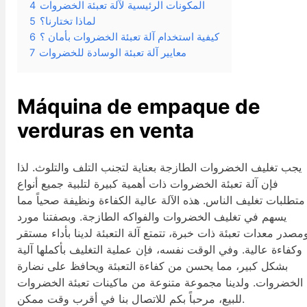
المكونات الرئيسية لآلة تعبئة الخضروات
4
لماذا تختارنا؟
5
كيفية استخدام آلة تعبئة الخضروات بأمان ؟
6
معايير آلة تعبئة الوسادة للخضروات
7
Máquina de empaque de
verduras en venta
يجب تغليف الخضروات الطازجة بعناية لتجنب التلف والتلوث. لذا
فإن آلة تعبئة الخضروات ذات أهمية كبيرة لتلبية جميع أنواع
متطلبات تغليف الناس. هذه الآلة عالية الكفاءة ونظيفة صحياً مما
يسهم في تغليف الخضروات والفواكه الطازجة. وبصفتنا مورد
مصدر معدات تعبئة ذات خبرة، تتمتع آلة التعبئة لدينا بأداء مستقر
وكفاءة عالية. وفي الوقت نفسه، فإن عملية التغليف بأكملها آلية
بشكل كبير، مما يحسن من كفاءة التعبئة ويحافظ على نضارة
الخضروات. ولدينا مجموعة متنوعة من ماكينات تعبئة الخضروات
للبيع، مرحباً بكم للاتصال بنا في أقرب وقت ممكن.