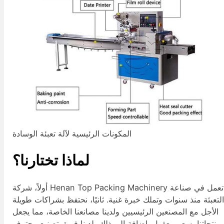
المكونات الرئيسية لآلة تعبئة الوسادة
لماذا تختارنا؟
أولاً، شركة Henan Top Packing Machinery تعمل في صناعة
لتعبئة منذ سنوات وتملك خبرة غنية. ثانيًا، نحتفظ بشراكات طويلة
الأجل مع المصنعين الرئيسيين ولدينا مصانعنا الخاصة، مما يجعل
منتجاتنا بسعر معقول. إضافة إلى ذلك، لدينا فريق تصنيع محترف