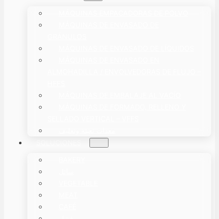
MÁQUINAS EMPACADORAS DE POLVO
MÁQUINAS DE ENVASADO DE
GRÁNULOS
MÁQUINAS DE ENVASADO DE LÍQUIDOS
MÁQUINAS DE ENVASADO EN
ALMOHADILLA / ENVOLVEDORAS DE FLUJO –
HFFS
MÁQUINAS DE EMBALAJE AL VACÍO
MÁQUINAS DE FORMADO, RELLENO Y
SELLADO VERTICAL – VFFS
معدات تعبئة وتغليف
SOLUCIONES
BAKERY
سائل
VEGETABLE
MEAT
CAFÉ
فشار