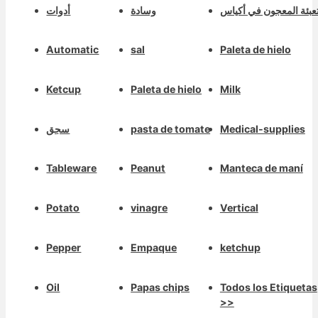
عبئة المعجون في أكياس
وسادة
أدوات
Automatic
sal
Paleta de hielo
Ketcup
Paleta de hielo
Milk
Medical-supplies
pasta de tomate
سجق
Tableware
Peanut
Manteca de maní
Potato
vinagre
Vertical
Pepper
Empaque
ketchup
Oil
Papas chips
Todos los Etiquetas
>>