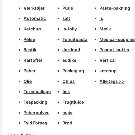
Værktøjer
Pude
Paste-pakning
Automatic
salt
Is
Ketchup
Is-lolly
Mælk
Pølse
Tomatpasta
Medical-supplie
Bestik
Jordnød
Peanut-butter
Kartoffel
eddike
Vertical
Peber
Packaging
ketchup
Olie
Chips
Alle tags >>
Te emballage
fisk
Teapacking
Frugtjuice
Peberpulver
majs
Fyld Forseg
Brød