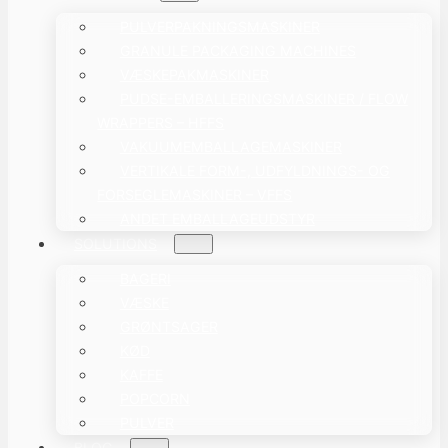
PULVERPAKNINGSMASKINER
GRANULE PACKAGING MACHINES
VÆSKEPAKMASKINER
PUDSE-EMBALLERINGSMASKINER / FLOW
WRAPPERS – HFFS
VAKUUMEMBALLAGEMASKINER
VERTIKALE FORM-, UDFYLDNINGS- OG
FORSEGLEMASKINER – VFFS
ANDET EMBALLAGEUDSTYR
SOLUTIONS
BAGERI
VÆSKE
GRØNTSAGER
KØD
KAFFE
POPCORN
PULVER
BLOG