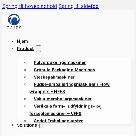
Spring til hovedindhold
Spring til sidefod
Hjem
Product
Pulverpakningsmaskiner
Granule Packaging Machines
Væskepakmaskiner
Pudse-emballeringsmaskiner / Flow
wrappers – HFFS
Vakuumemballagemaskiner
Vertikale form-, udfyldnings- og
forseglemaskiner – VFFS
Andet Emballageudstyr
Solutions