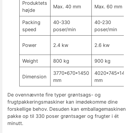
Produktets
Max. 40 mm
Max. 60 mm
højde
Packing
40-330
40-230
speed
poser/min
poser/min
Power
2.4 kw
2.6 kw
Weight
800 kg
900 kg
3770*670*1450
4020*745*1450
Dimension
mm
mm
De ovennævnte fire typer grøntsags- og
frugtpakkeringsmaskiner kan imødekomme dine
forskellige behov. Desuden kan emballagemaskinen
pakke op til 330 poser grøntsager og frugter i ét
minutt.