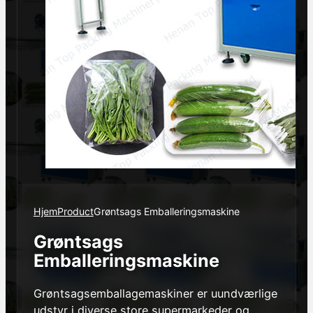
Hjem
Product
Grøntsags Emballeringsmaskine
Grøntsags
Emballeringsmaskine
Grøntsagsemballagemaskiner er uundværlige
udstyr i diverse store supermarkeder og