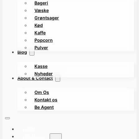
Bageri
Væske
Grøntsager
Kød
Kaffe
Popcorn
Pulver
Blog
Kasse
Nyheder
About & Contact
Om Os
Kontakt os
Be Agent
HJEM
PRODUCT