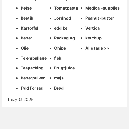
Pølse
Tomatpasta
Medical-supplies
Bestik
Jordnød
Peanut-butter
Kartoffel
eddike
Vertical
Peber
Packaging
ketchup
Olie
Chips
Alle tags >>
Te emballage
fisk
Teapacking
Frugtjuice
Peberpulver
majs
Fyld Forseg
Brød
Taizy © 2025