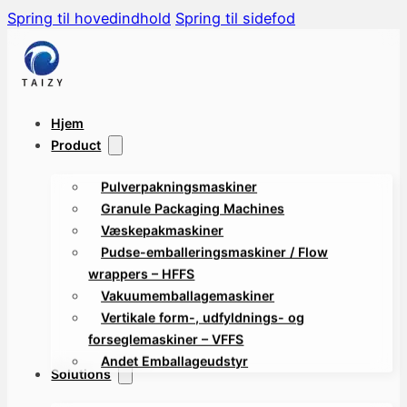
Spring til hovedindhold
Spring til sidefod
Hjem
Product
Pulverpakningsmaskiner
Granule Packaging Machines
Væskepakmaskiner
Pudse-emballeringsmaskiner / Flow
wrappers – HFFS
Vakuumemballagemaskiner
Vertikale form-, udfyldnings- og
forseglemaskiner – VFFS
Andet Emballageudstyr
Solutions