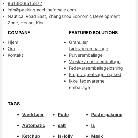
8613838515872
info@packingmachineforsale.com
Nautical Road East, Zhengzhou Economic Development
Zone, Henan, Kina
COMPANY
FEATURED SOLUTIONS
Hjem
Granulær
Om
fødevareemballage
Kontakt
Pulveremballage
Væske / pasta emballage
Fødevareemballageløsning
Frugt / grøntsager og kød
Ikke-fødevarerne
emballage
TAGS
Værktøjer
Pude
Paste-pakning
Automatic
salt
Is
Ketchup
Is-lolly
Mælk