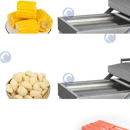
meget effektiv vakuumforsegling, der er egnet
til en…
Hvidløgsklave vakuumpakkemaskine
Denne hvidløgsfed vakuumpakker kan
vakuumpakke en række produkter, herunder
hvidløg…
Salsage Packing Maskine | Vacuum
Packaging Maskine