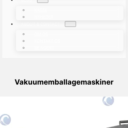
KASSE
NYHEDER
ABOUT & CONTACT
OM OS
KONTAKT OS
BE AGENT
Vakuumemballagemaskiner
Frisk majs emballagemaskine
Taizy frisk majs emballagemaskine er en