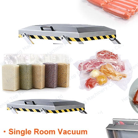
Søstørrørspakkemaskinen er maskinen til
emballering af pølse og forskellige
kødprodukter. I toppen…
Vakuumpakkemaskine
Vakuumemballage maskine er meget populær
fra hele verden. Vakuumemballage er en
metode, der fjerner…
Single Chamber Vacuum Sealer