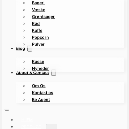
Bageri
Væske
Grøntsager
Kød
Kaffe
Popcorn
Pulver
Blog
Kasse
Nyheder
About & Contact
Om Os
Kontakt os
Be Agent
HJEM
PRODUCT