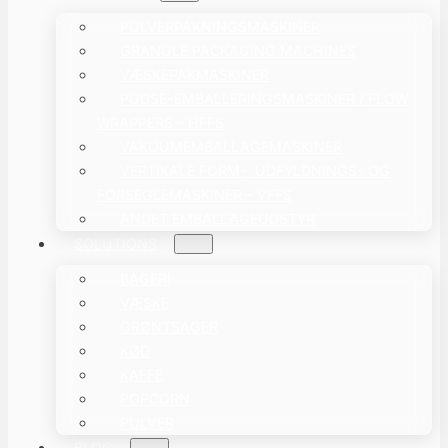
PULVERPAKNINGSMASKINER
GRANULE PACKAGING MACHINES
VÆSKEPAKMASKINER
PUDSE-EMBALLERINGSMASKINER / FLOW
WRAPPERS – HFFS
VAKUUMEMBALLAGEMASKINER
VERTIKALE FORM-, UDFYLDNINGS- OG
FORSEGLEMASKINER – VFFS
ANDET EMBALLAGEUDSTYR
SOLUTIONS
BAGERI
VÆSKE
GRØNTSAGER
KØD
KAFFE
POPCORN
PULVER
BLOG