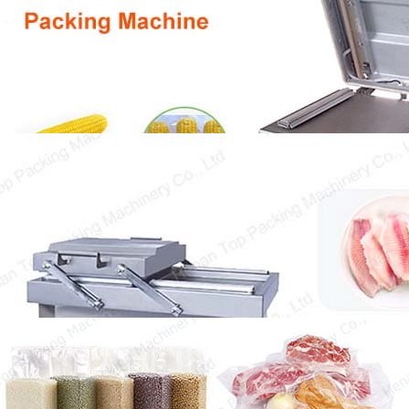
Single-kammer vakuumforsegler spiller en
væsentlig rolle i emballageindustrien, som kan
lette…
Kødindpakningsmaskine til salg
Kødindpakningsmaskine har stor betydning i
vores liv. Fordi kød generelt har en…
Dobbeltkammer Vacuum
Pakkemaskine