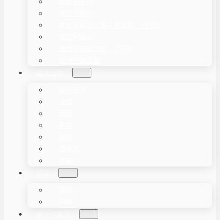
颗粒包装机
液体包装机
枕式包装机 / 薄片包装机 – HFFS
真空包装机
垂直制袋封口机 – VFFS
其他包装设备
解决方案
BAKERY
液体
蔬菜
肉类
咖啡
爆米花
粉末
博客
案例
新闻
关于与联系