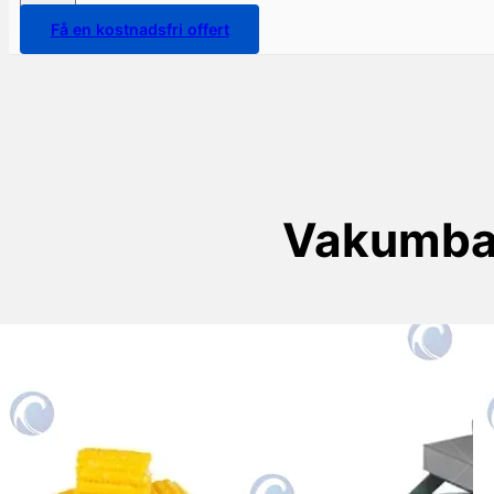
Få en kostnadsfri offert
Vakumbag
Mashine ya kufunga mahindi
mapya