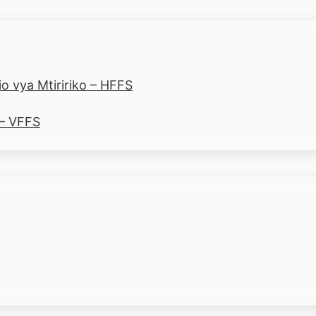
o vya Mtiririko – HFFS
 – VFFS