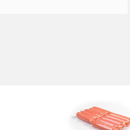
Korvförpackningsmaskin |
Vacuumförpackningsmaskin