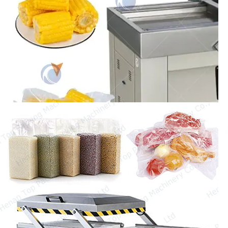
Mashine ya kufunga mahindi mapya ya
Taizy ni kifaa cha kufunga kwa shinikizo
la hewa chenye ufanisi mkubwa
kinachofaa kwa…
Vacuumförpackningsmaskin
Vacuumförpackningsmaskin är mycket
populär över hela världen.
Vacuumförpackning är en metod som tar
bort…