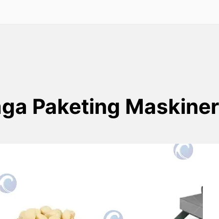
a Paketing Maskiner
Mashine ya Kufunga Kabichi
ya Kitunguu