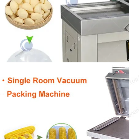
Ta maszyna do próżniowego pakowania
ząbków czosnku może próżniowo
pakować różne produkty, w tym ząbki
czosnku…
Mashine ya Kufunga Vacuum
ya Chumba Kimoja
Mashine ya kufunga vacuum ya chumba
kimoja ina jukumu muhimu katika sekta
ya ufungaji ambayo inaweza kusaidia…