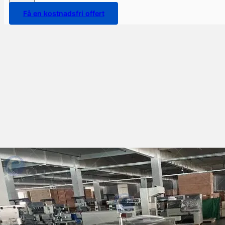
Få en kostnadsfri offert
Faktorer som påverkar priset
på automatisk vätske-
förpackningsmaskin