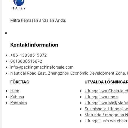
Mitra kemasan andalan Anda.
Kontaktinformation
+86-13838515872
8613838515872
info@packingmachineforsale.com
Nautical Road East, Zhengzhou Economic Development Zone, 
FÖRETAG
UTVALDA LÖSNINGA
Hem
Ufungaji wa Chakula c
Kuhusu
Ufungaji wa unga
Kontakta
Ufungaji wa Maji/Mafu
Suluhisho la Ufungaji 
Matunda / mboga na 
Ufungaji usio wa chaku