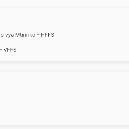
o vya Mtiririko – HFFS
 – VFFS