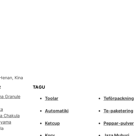
Henan, Kina
R
TAGU
ha Granule
Toolar
Teförpackning
ta
Automatiki
Te-paketering
wa Chakula
Nyama
Ketcup
Peppar-pulver
la
Korv
Jaza Muhuri