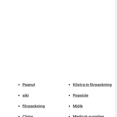
Whatsapp
Peanut
Klistra in förpackning
Deutsch
Email
siki
Popsicle
Aragonés
Dansk
Förpackning
Mjölk
Wechat
Português do Brasil
Chips
Medical-supplies