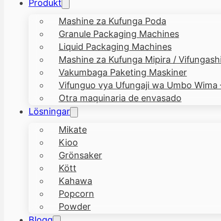
Produkt
Mashine za Kufunga Poda
Granule Packaging Machines
Liquid Packaging Machines
Mashine za Kufunga Mipira / Vifungashi
Vakumbaga Paketing Maskiner
Vifunguo vya Ufungaji wa Umbo Wima
Otra maquinaria de envasado
Lösningar
Mikate
Kioo
Grönsaker
Kött
Kahawa
Popcorn
Powder
Blogg