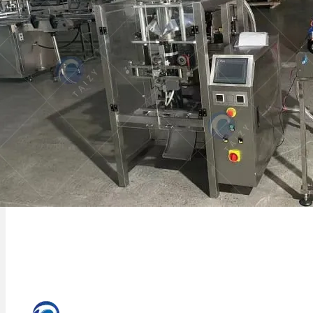
Denna artikel fokuserar på de faktorer
som påverkar priset på den automatiska
vätske-förpackningen…