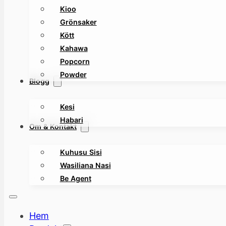
Kioo
Grönsaker
Kött
Kahawa
Popcorn
Powder
Blogg
Kesi
Habari
Om & Kontakt
Kuhusu Sisi
Wasiliana Nasi
Be Agent
Hem