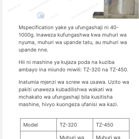
Mspecification yake ya ufungashaji ni 40-
1000g. Inaweza kufungashwa kwa muhuri wa
nyuma, muhuri wa upande tatu, au muhuri wa
upande nne.
Hii ni mashine ya kujaza poda na kuziba
ambayo ina miundo miwili: TZ-320 na TZ-450.
Inatumia mjenzi wa screw wa usawa. Uzito wa
pakiti unaweza kubadilishwa wakati wa
mchakato wa ufungashaji bila kusitisha
mashine, hivyo kuongeza ufanisi wa kazi.
Model
TZ-320
TZ-450
Muhuri wa
Muhuri wa