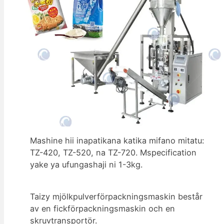
Mashine hii inapatikana katika mifano mitatu:
TZ-420, TZ-520, na TZ-720. Mspecification
yake ya ufungashaji ni 1-3kg.
Taizy mjölkpulverförpackningsmaskin består
av en fickförpackningsmaskin och en
skruvtransportör.