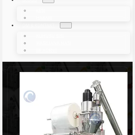
KESI
HABARI
OM & KONTAKT
KUHUSU SISI
WASILIANA NASI
BE AGENT