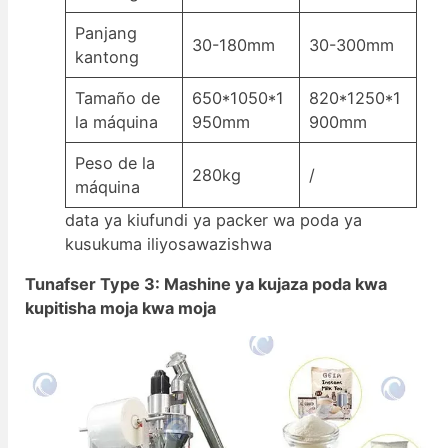
Panjang
30-180mm
30-300mm
kantong
Tamaño de
650*1050*1
820*1250*1
la máquina
950mm
900mm
Peso de la
280kg
/
máquina
data ya kiufundi ya packer wa poda ya
kusukuma iliyosawazishwa
Tunafser Type 3: Mashine ya kujaza poda kwa
kupitisha moja kwa moja