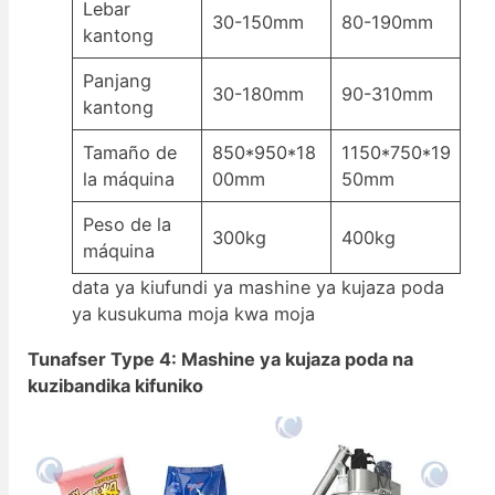
Lebar
30-150mm
80-190mm
kantong
Panjang
30-180mm
90-310mm
kantong
Tamaño de
850*950*18
1150*750*19
la máquina
00mm
50mm
Peso de la
300kg
400kg
máquina
data ya kiufundi ya mashine ya kujaza poda
ya kusukuma moja kwa moja
Tunafser Type 4: Mashine ya kujaza poda na
kuzibandika kifuniko