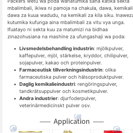
Packers wetu wa poda wanatumika sana katika sekta
mbalimbali, ikiwa ni pamoja na chakula, dawa, kemikali
dawa za kuua wadudu, na kemikali za kila siku. Inawez
kutumika kufunga aina mbalimbali za vitu vya unga.
Ifuatayo ni sekta kuu za matumizi na bidhaa
zinazohusiana na mashine za ufungashaji wa poda:
Livsmedelsbehandling industrin
: mjölkpulver,
kaffepulver, mjöl, stärkelse, kryddor, chilipulver,
sojapulver, kakao och proteinpulver.
Farmaceutisk
tillverkningsindustrin
: olika
farmaceutiska pulver och hälsoproduktpulver.
Daglig kemikalieindustri
: rengöringspulver,
tandkrätsuppulver och kosmetikpulver.
Andra industrier
: djurfoderpulver,
veterinärmedicinskt pulver osv.