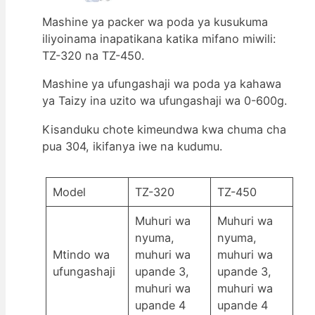
Mashine ya packer wa poda ya kusukuma
iliyoinama inapatikana katika mifano miwili:
TZ-320 na TZ-450.
Mashine ya ufungashaji wa poda ya kahawa
ya Taizy ina uzito wa ufungashaji wa 0-600g.
Kisanduku chote kimeundwa kwa chuma cha
pua 304, ikifanya iwe na kudumu.
Model
TZ-320
TZ-450
Muhuri wa
Muhuri wa
nyuma,
nyuma,
Mtindo wa
muhuri wa
muhuri wa
ufungashaji
upande 3,
upande 3,
muhuri wa
muhuri wa
upande 4
upande 4