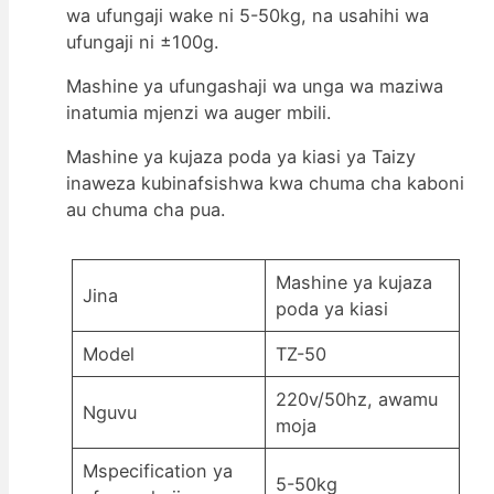
wa ufungaji wake ni 5-50kg, na usahihi wa
ufungaji ni ±100g.
Mashine ya ufungashaji wa unga wa maziwa
inatumia mjenzi wa auger mbili.
Mashine ya kujaza poda ya kiasi ya Taizy
inaweza kubinafsishwa kwa chuma cha kaboni
au chuma cha pua.
Mashine ya kujaza
Jina
poda ya kiasi
Model
TZ-50
220v/50hz, awamu
Nguvu
moja
Mspecification ya
5-50kg