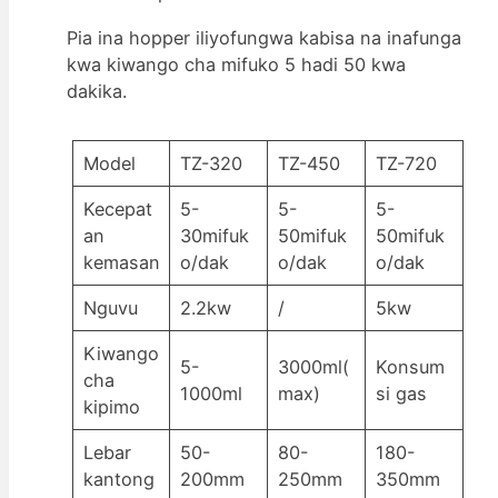
Pia ina hopper iliyofungwa kabisa na inafunga
kwa kiwango cha mifuko 5 hadi 50 kwa
dakika.
Model
TZ-320
TZ-450
TZ-720
Kecepat
5-
5-
5-
an
30mifuk
50mifuk
50mifuk
kemasan
o/dak
o/dak
o/dak
Nguvu
2.2kw
/
5kw
Kiwango
5-
3000ml(
Konsum
cha
1000ml
max)
si gas
kipimo
Lebar
50-
80-
180-
kantong
200mm
250mm
350mm