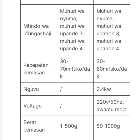
Muhuri wa
Muhuri wa
nyuma,
nyuma,
Mtindo wa
muhuri wa
muhuri wa
ufungashaji
upande 3,
upande 3,
muhuri wa
muhuri wa
upande 4
upande 4
30-
30-
Kecepatan
70mifuko/da
80mifuko/da
kemasan
k
k
Nguvu
/
2.4kw
220v/50hz,
Voltage
/
awamu moja
Berat
1-500g
50-1000g
kemasan