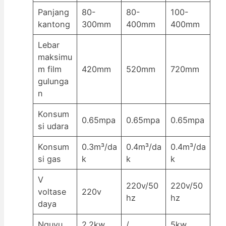
Panjang
80-
80-
100-
kantong
300mm
400mm
400mm
Lebar
maksimu
m film
420mm
520mm
720mm
gulunga
n
Konsum
0.65mpa
0.65mpa
0.65mpa
si udara
Konsum
0.3m³/da
0.4m³/da
0.4m³/da
si gas
k
k
k
V
220v/50
220v/50
voltase
220v
hz
hz
daya
Nguvu
2.2kw
/
5kw