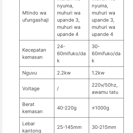
nyuma,
nyuma,
Mtindo wa
muhuri wa
muhuri wa
ufungashaji
upande 3,
upande 3,
muhuri wa
muhuri wa
upande 4
upande 4
24-
30-
Kecepatan
60mifuko/da
60mifuko/da
kemasan
k
k
Nguvu
2.2kw
1.2kw
220v/50hz,
Voltage
/
awamu tatu
Berat
40-220g
≤1000g
kemasan
Lebar
25-145mm
30-215mm
kantong