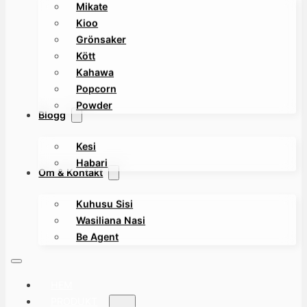
Mikate
Kioo
Grönsaker
Kött
Kahawa
Popcorn
Powder
Blogg
Kesi
Habari
Om & Kontakt
Kuhusu Sisi
Wasiliana Nasi
Be Agent
HEM
PRODUKT