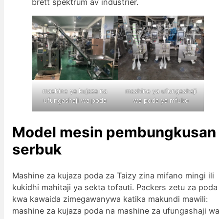
brett spektrum av industrier.
mashine ya kujaza na
mashine ya ufungashaji
ufungashaji wa poda
wa poda ya mfuko
Model mesin pembungkusan
serbuk
Mashine za kujaza poda za Taizy zina mifano mingi ili
kukidhi mahitaji ya sekta tofauti. Packers zetu za poda
kwa kawaida zimegawanywa katika makundi mawili:
mashine za kujaza poda na mashine za ufungashaji w