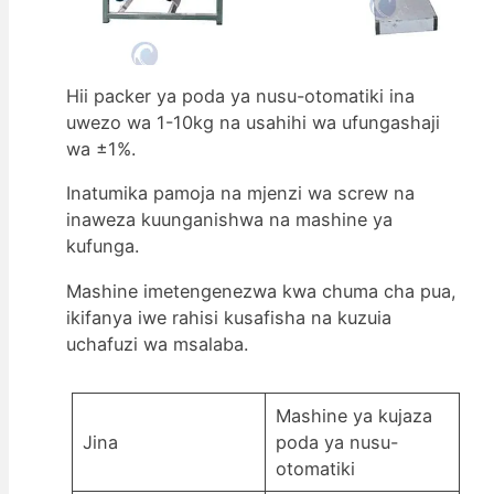
Hii packer ya poda ya nusu-otomatiki ina
uwezo wa 1-10kg na usahihi wa ufungashaji
wa ±1%.
Inatumika pamoja na mjenzi wa screw na
inaweza kuunganishwa na mashine ya
kufunga.
Mashine imetengenezwa kwa chuma cha pua,
ikifanya iwe rahisi kusafisha na kuzuia
uchafuzi wa msalaba.
Mashine ya kujaza
Jina
poda ya nusu-
otomatiki