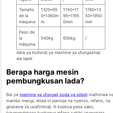
Tamaño
1320*95
1150*17
1780*13
de la
0*1360m
95*1165
50*1950
máquina
m
0mm
mm
Peso de
la
540kg
600kg
/
máquina
data ya kiufundi ya mashine ya ufungashaji
wa lapel
Berapa harga mesin
pembungkusan lada?
Bei ya
mashine ya ufungaji poda ya pilipili
inathiriwa n
mambo mengi, ikiwa ni pamoja na nyenzo, mfano, na
gharama za usafirishaji. Ili kuokoa pesa zako,
tunapendekeza kuchagua mfano sahihi unapopata