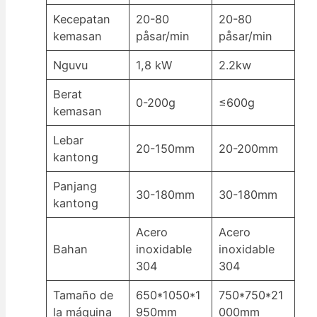
Kecepatan
20-80
20-80
kemasan
påsar/min
påsar/min
Nguvu
1,8 kW
2.2kw
Berat
0-200g
≤600g
kemasan
Lebar
20-150mm
20-200mm
kantong
Panjang
30-180mm
30-180mm
kantong
Acero
Acero
Bahan
inoxidable
inoxidable
304
304
Tamaño de
650*1050*1
750*750*21
la máquina
950mm
000mm