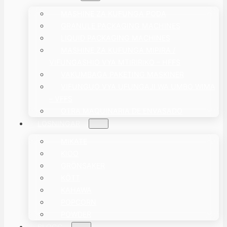
MASHINE ZA KUFUNGA PODA
GRANULE PACKAGING MACHINES
LIQUID PACKAGING MACHINES
MASHINE ZA KUFUNGA MIPIRA /
VIFUNGASHIO VYA MTIRIRIKO – HFFS
VAKUMBAGA PAKETING MASKINER
VIFUNGUO VYA UFUNGAJI WA UMBO WIMA
– VFFS
OTRA MAQUINARIA DE ENVASADO
LÖSNINGAR
MIKATE
KIOO
GRÖNSAKER
KÖTT
KAHAWA
POPCORN
POWDER
BLOGG