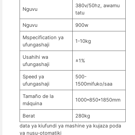
380v/50hz, awamu
Nguvu
tatu
Nguvu
900w
Mspecification ya
1-10kg
ufungashaji
Usahihi wa
±1%
ufungashaji
Speed ya
500-
ufungashaji
1500mifuko/saa
Tamaño de la
1000*850*1850mm
máquina
Berat
280kg
data ya kiufundi ya mashine ya kujaza poda
ya nusu-otomatiki