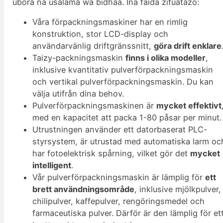
ubora na usalama wa bidhaa. Ina faida zifuatazo:
Våra förpackningsmaskiner har en rimlig
konstruktion, stor LCD-display och
användarvänlig driftgränssnitt,
göra drift enklare
Taizy-packningsmaskin
finns i olika modeller
,
inklusive kvantitativ pulverförpackningsmaskin
och vertikal pulverförpackningsmaskin. Du kan
välja utifrån dina behov.
Pulverförpackningsmaskinen är
mycket effektivt
med en kapacitet att packa 1-80 påsar per minut.
Utrustningen använder ett datorbaserat PLC-
styrsystem, är utrustad med automatiska larm oc
har fotoelektrisk spårning, vilket gör det
mycket
intelligent
.
Vår pulverförpackningsmaskin är lämplig för
ett
brett användningsområde
, inklusive mjölkpulver,
chilipulver, kaffepulver, rengöringsmedel och
farmaceutiska pulver. Därför är den lämplig för et