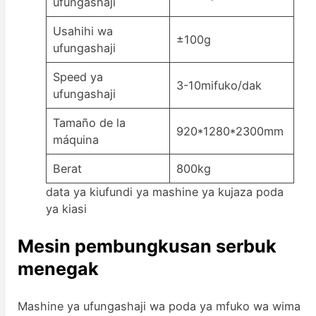
ufungashaji
Usahihi wa
±100g
ufungashaji
Speed ya
3-10mifuko/dak
ufungashaji
Tamaño de la
920*1280*2300mm
máquina
Berat
800kg
data ya kiufundi ya mashine ya kujaza poda
ya kiasi
Mesin pembungkusan serbuk
menegak
Mashine ya ufungashaji wa poda ya mfuko wa wima