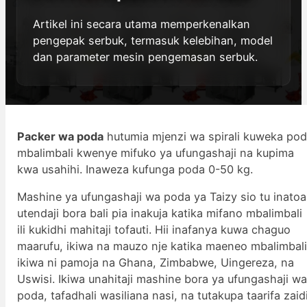
Artikel ini secara utama memperkenalkan
pengepak serbuk, termasuk kelebihan, model
dan parameter mesin pengemasan serbuk.
Packer wa poda
hutumia mjenzi wa spirali kuweka po
mbalimbali kwenye mifuko ya ufungashaji na kupima
kwa usahihi. Inaweza kufunga poda 0-50 kg.
Mashine ya ufungashaji wa poda ya Taizy sio tu inatoa
utendaji bora bali pia inakuja katika mifano mbalimbali
ili kukidhi mahitaji tofauti. Hii inafanya kuwa chaguo
maarufu, ikiwa na mauzo nje katika maeneo mbalimbali
ikiwa ni pamoja na Ghana, Zimbabwe, Uingereza, na
Uswisi. Ikiwa unahitaji mashine bora ya ufungashaji w
poda, tafadhali wasiliana nasi, na tutakupa taarifa zaid