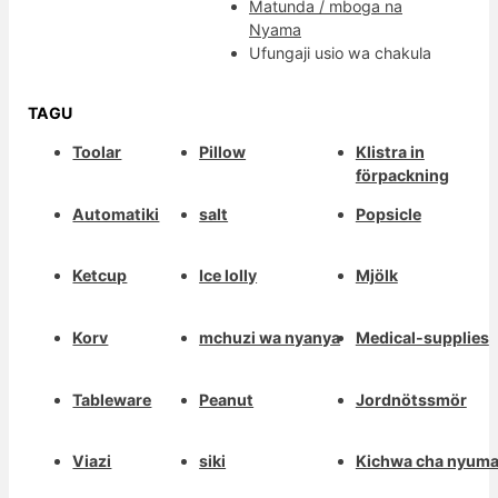
Matunda / mboga na
Nyama
Ufungaji usio wa chakula
TAGU
Toolar
Pillow
Klistra in
förpackning
Automatiki
salt
Popsicle
Ketcup
Ice lolly
Mjölk
Korv
mchuzi wa nyanya
Medical-supplies
Tableware
Peanut
Jordnötssmör
Viazi
siki
Kichwa cha nyum