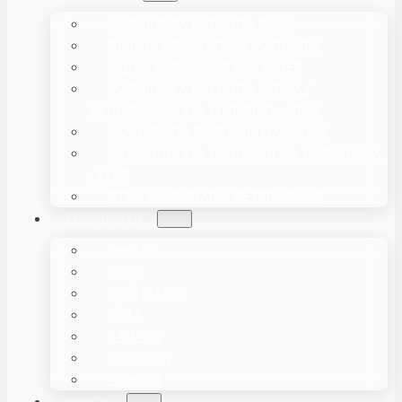
MASHINE ZA KUFUNGA PODA
GRANULE PACKAGING MACHINES
LIQUID PACKAGING MACHINES
MASHINE ZA KUFUNGA MIPIRA /
VIFUNGASHIO VYA MTIRIRIKO – HFFS
VAKUMBAGA PAKETING MASKINER
VIFUNGUO VYA UFUNGAJI WA UMBO WIMA
– VFFS
OTRA MAQUINARIA DE ENVASADO
LÖSNINGAR
MIKATE
KIOO
GRÖNSAKER
KÖTT
KAHAWA
POPCORN
POWDER
BLOGG