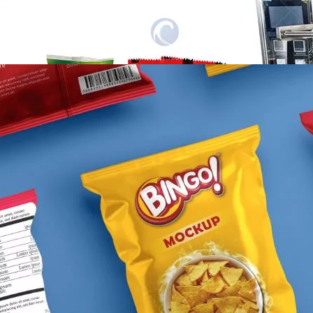
honung, sallad…
Ni vitafunzo gani vinaweza
kufungashwa na mashine ya
kufungasha vitafunzo?
Mashine ya kufungasha vitafunzo imeundwa
kufungasha anuwai ya vitafunzo, kama…