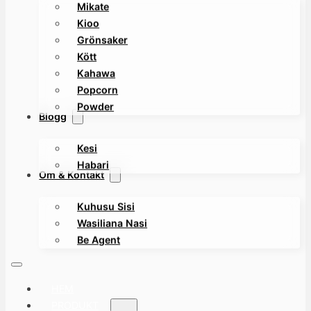
Mikate
Kioo
Grönsaker
Kött
Kahawa
Popcorn
Powder
Blogg
Kesi
Habari
Om & Kontakt
Kuhusu Sisi
Wasiliana Nasi
Be Agent
HEM
PRODUKT