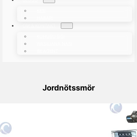
KESI
HABARI
OM & KONTAKT
KUHUSU SISI
WASILIANA NASI
BE AGENT
Jordnötssmör
Automatisk Paste Packmaskin
máyji til packning av pastas, som ketchup,