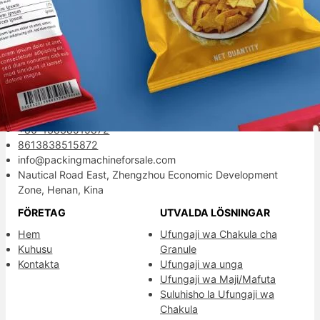
Mitra kemasan andalan Anda.
Kontaktinformation
+86-13838515872
8613838515872
info@packingmachineforsale.com
Nautical Road East, Zhengzhou Economic Development
Zone, Henan, Kina
FÖRETAG
UTVALDA LÖSNINGAR
Hem
Ufungaji wa Chakula cha
Kuhusu
Granule
Kontakta
Ufungaji wa unga
Ufungaji wa Maji/Mafuta
Suluhisho la Ufungaji wa
Chakula