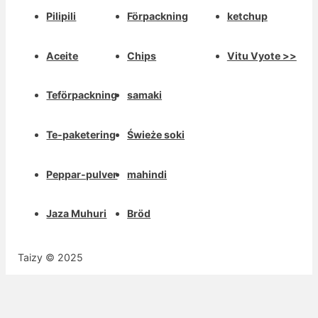
Pilipili
Förpackning
ketchup
Aceite
Chips
Vitu Vyote >>
Teförpackning
samaki
Te-paketering
Świeże soki
Peppar-pulver
mahindi
Jaza Muhuri
Bröd
Taizy © 2025