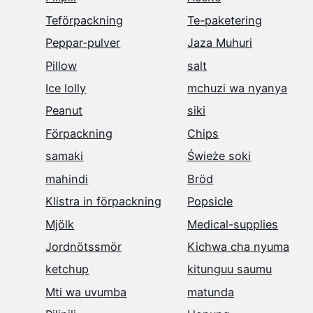
Teförpackning
Te-paketering
Peppar-pulver
Jaza Muhuri
Pillow
salt
Ice lolly
mchuzi wa nyanya
Peanut
siki
Förpackning
Chips
samaki
Świeże soki
mahindi
Bröd
Klistra in förpackning
Popsicle
Mjölk
Medical-supplies
Jordnötssmör
Kichwa cha nyuma
ketchup
kitunguu saumu
Mti wa uvumba
matunda