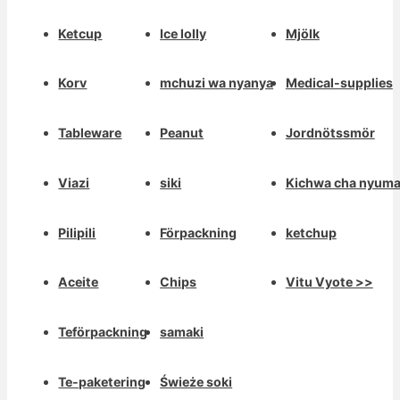
Ketcup
Ice lolly
Mjölk
Korv
mchuzi wa nyanya
Medical-supplies
Tableware
Peanut
Jordnötssmör
Viazi
siki
Kichwa cha nyum
Pilipili
Förpackning
ketchup
Aceite
Chips
Vitu Vyote >>
Teförpackning
samaki
Deutsch
Te-paketering
Świeże soki