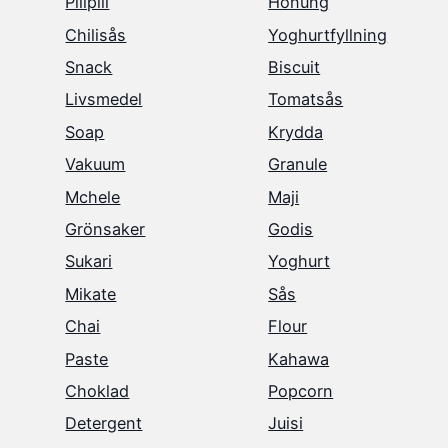
Pilipili
Honung
Chilisås
Yoghurtfyllning
Snack
Biscuit
Livsmedel
Tomatsås
Soap
Krydda
Vakuum
Granule
Mchele
Maji
Grönsaker
Godis
Sukari
Yoghurt
Mikate
Sås
Chai
Flour
Paste
Kahawa
Choklad
Popcorn
Detergent
Juisi