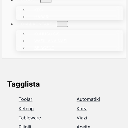
KESI
HABARI
OM & KONTAKT
KUHUSU SISI
WASILIANA NASI
BE AGENT
Tagglista
Toolar
Automatiki
Ketcup
Korv
Tableware
Viazi
Pilipili
Aceite