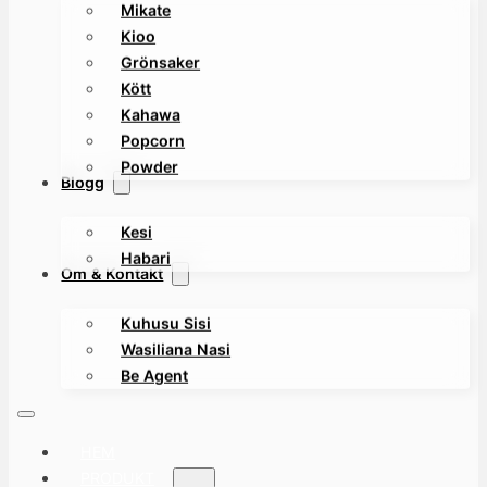
Mikate
Kioo
Grönsaker
Kött
Kahawa
Popcorn
Powder
Blogg
Kesi
Habari
Om & Kontakt
Kuhusu Sisi
Wasiliana Nasi
Be Agent
HEM
PRODUKT