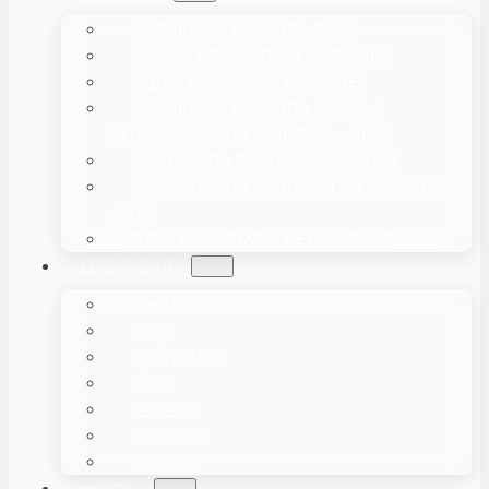
MASHINE ZA KUFUNGA PODA
GRANULE PACKAGING MACHINES
LIQUID PACKAGING MACHINES
MASHINE ZA KUFUNGA MIPIRA /
VIFUNGASHIO VYA MTIRIRIKO – HFFS
VAKUMBAGA PAKETING MASKINER
VIFUNGUO VYA UFUNGAJI WA UMBO WIMA
– VFFS
OTRA MAQUINARIA DE ENVASADO
LÖSNINGAR
MIKATE
KIOO
GRÖNSAKER
KÖTT
KAHAWA
POPCORN
POWDER
BLOGG