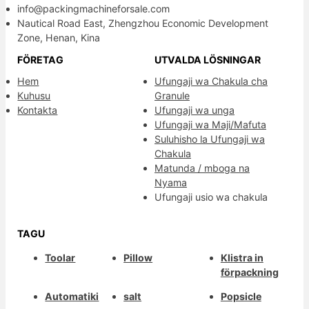
info@packingmachineforsale.com
Nautical Road East, Zhengzhou Economic Development
Zone, Henan, Kina
FÖRETAG
UTVALDA LÖSNINGAR
Hem
Ufungaji wa Chakula cha
Kuhusu
Granule
Kontakta
Ufungaji wa unga
Ufungaji wa Maji/Mafuta
Suluhisho la Ufungaji wa
Chakula
Matunda / mboga na
Nyama
Ufungaji usio wa chakula
TAGU
Toolar
Pillow
Klistra in
förpackning
Automatiki
salt
Popsicle