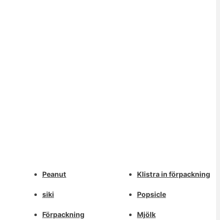
Whatsapp
Peanut
Klistra in förpackning
Deutsch
Email
siki
Popsicle
Aragonés
Dansk
Förpackning
Mjölk
Wechat