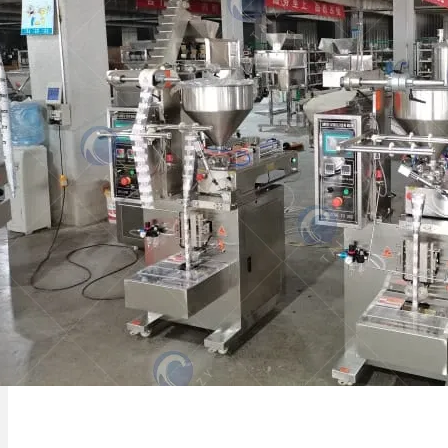
Kenya
Mashine ya kufunga sachet ya paste
inaunganisha uzani, kujaza, kufunga, na
kupimia, kuwezesha ufungaji wa...