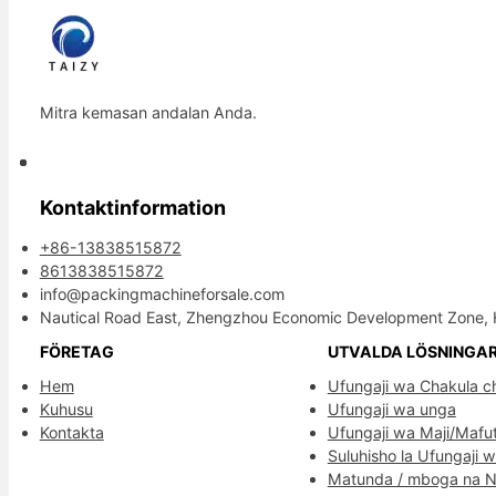
Mitra kemasan andalan Anda.
Kontaktinformation
+86-13838515872
8613838515872
info@packingmachineforsale.com
Nautical Road East, Zhengzhou Economic Development Zone, 
FÖRETAG
UTVALDA LÖSNINGA
Hem
Ufungaji wa Chakula c
Kuhusu
Ufungaji wa unga
Kontakta
Ufungaji wa Maji/Mafu
Suluhisho la Ufungaji 
Matunda / mboga na 