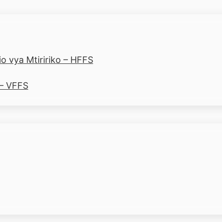
o vya Mtiririko – HFFS
 – VFFS