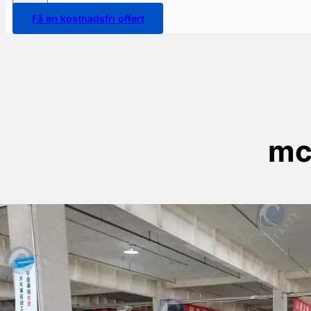
Få en kostnadsfri offert
mc
Mashine bora ya kufunga
sachet ya paste kwa ufungaji
wa mchuzi wa nyanya nchini