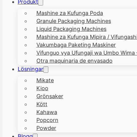
Produkt
Mashine za Kufunga Poda
Granule Packaging Machines
Liquid Packaging Machines
Mashine za Kufunga Mipira / Vifungashi
Vakumbaga Paketing Maskiner
Vifunguo vya Ufungaji wa Umbo Wima
Otra maquinaria de envasado
Lösningar
Mikate
Kioo
Grönsaker
Kött
Kahawa
Popcorn
Powder
Blogg