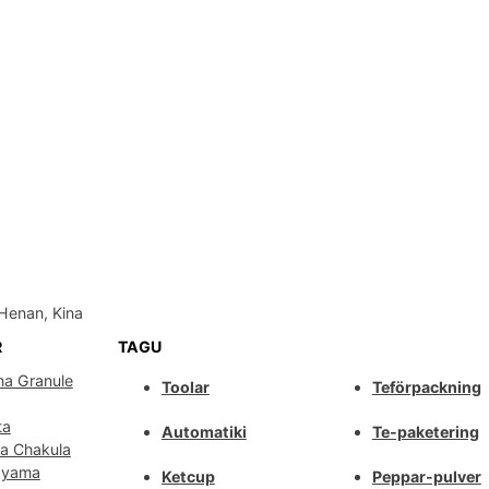
Henan, Kina
R
TAGU
ha Granule
Toolar
Teförpackning
ta
Automatiki
Te-paketering
wa Chakula
Nyama
Ketcup
Peppar-pulver