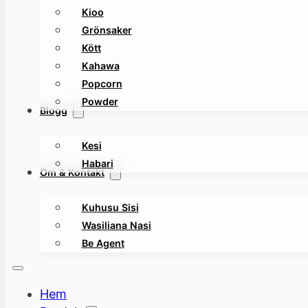
Kioo
Grönsaker
Kött
Kahawa
Popcorn
Powder
Blogg
Kesi
Habari
Om & Kontakt
Kuhusu Sisi
Wasiliana Nasi
Be Agent
Hem