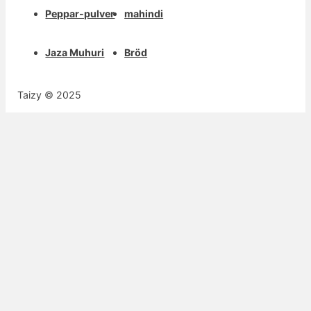
Peppar-pulver
mahindi
Jaza Muhuri
Bröd
Taizy © 2025