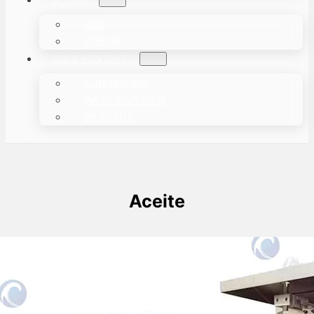
KESI
HABARI
OM & KONTAKT
KUHUSU SISI
WASILIANA NASI
BE AGENT
Aceite
Mashine ya Kufunga Maji
Taizy vätskeförpackningsmaskin kan