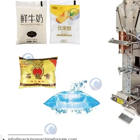
användas för att förpacka vätskor som vatten,
juice, och…
Mitra kemasan andalan Anda.
Kontaktinformation
+86-13838515872
8613838515872
info@packingmachineforsale.com