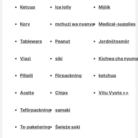
Ketcup
Ice lolly
Mjölk
Korv
mchuzi wa nyanya
Medical-supplies
Tableware
Peanut
Jordnötssmör
Viazi
siki
Kichwa cha nyum
Pilipili
Förpackning
ketchup
Aceite
Chips
Vitu Vyote >>
Teförpackning
samaki
Te-paketering
Świeże soki