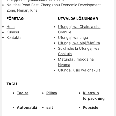
Nautical Road East, Zhengzhou Economic Development
Zone, Henan, Kina
FÖRETAG
UTVALDA LÖSNINGAR
Hem
Ufungaji wa Chakula cha
Kuhusu
Granule
Kontakta
Ufungaji wa unga
Ufungaji wa Maji/Mafuta
Suluhisho la Ufungaji wa
Chakula
Matunda / mboga na
Nyama
Ufungaji usio wa chakula
TAGU
Toolar
Pillow
Klistra in
förpackning
Automatiki
salt
Popsicle