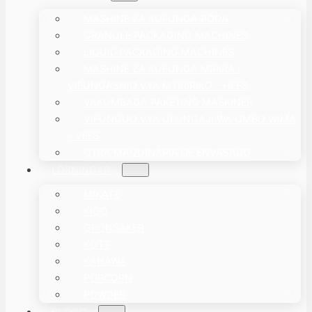
MASHINE ZA KUFUNGA PODA
GRANULE PACKAGING MACHINES
LIQUID PACKAGING MACHINES
MASHINE ZA KUFUNGA MIPIRA /
VIFUNGASHIO VYA MTIRIRIKO – HFFS
VAKUMBAGA PAKETING MASKINER
VIFUNGUO VYA UFUNGAJI WA UMBO WIMA
– VFFS
OTRA MAQUINARIA DE ENVASADO
LÖSNINGAR
MIKATE
KIOO
GRÖNSAKER
KÖTT
KAHAWA
POPCORN
POWDER
BLOGG