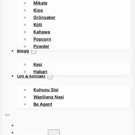
Mikate
Kioo
Grönsaker
Kött
Kahawa
Popcorn
Powder
Blogg
Kesi
Habari
Om & Kontakt
Kuhusu Sisi
Wasiliana Nasi
Be Agent
HEM
PRODUKT