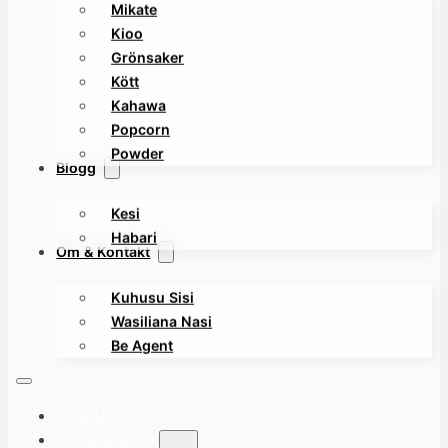
Mikate
Kioo
Grönsaker
Kött
Kahawa
Popcorn
Powder
Blogg
Kesi
Habari
Om & Kontakt
Kuhusu Sisi
Wasiliana Nasi
Be Agent
HEM
PRODUKT