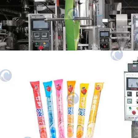
Mashine ya kufunga ya taizy ice lolly inaweza
kutumika kufunga vifaa mbalimbali vya kioevu,
kama…
Mashine ya Kufunga Barafu Otomatiki
Mashine ya kufunga barafu ni kifaa cha
ufungashaji kiotomatiki kilichoundwa mahsusi
kwa ajili ya kioevu safi…