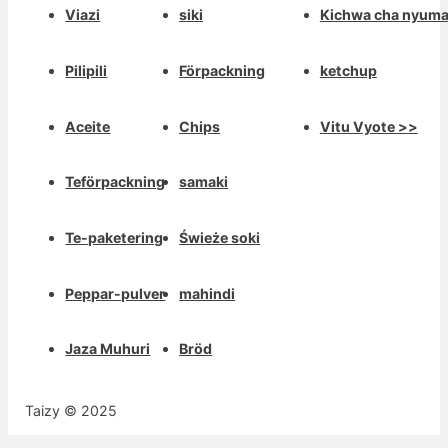
Viazi
siki
Kichwa cha nyum
Pilipili
Förpackning
ketchup
Aceite
Chips
Vitu Vyote >>
Teförpackning
samaki
Te-paketering
Świeże soki
Peppar-pulver
mahindi
Jaza Muhuri
Bröd
Taizy © 2025