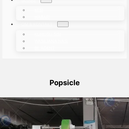
KESI
HABARI
OM & KONTAKT
KUHUSU SISI
WASILIANA NASI
BE AGENT
Popsicle
Taizy inapanua soko lake kwa mashine
mbili za kufunga ice lolly zinazouzwa
Uzbekistan