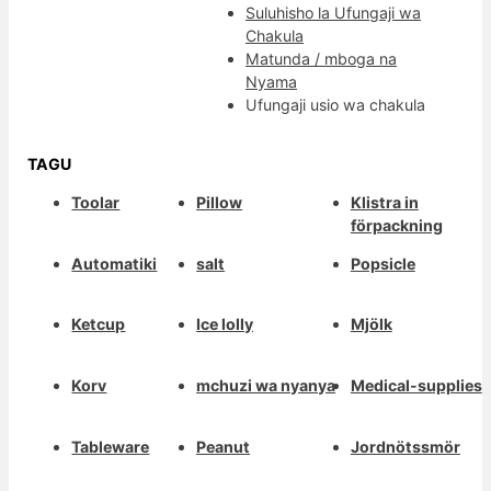
Suluhisho la Ufungaji wa
Chakula
Matunda / mboga na
Nyama
Ufungaji usio wa chakula
TAGU
Toolar
Pillow
Klistra in
förpackning
Automatiki
salt
Popsicle
Ketcup
Ice lolly
Mjölk
Korv
mchuzi wa nyanya
Medical-supplies
Tableware
Peanut
Jordnötssmör