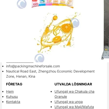
Mitra kemasan andalan Anda.
Kontaktinformation
+86-13838515872
8613838515872
info@packingmachineforsale.com
Nautical Road East, Zhengzhou Economic Development
Zone, Henan, Kina
FÖRETAG
UTVALDA LÖSNINGAR
Hem
Ufungaji wa Chakula cha
Kuhusu
Granule
Kontakta
Ufungaji wa unga
Ufungaji wa Maji/Mafuta