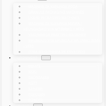
MASHINE ZA KUFUNGA PODA
GRANULE PACKAGING MACHINES
LIQUID PACKAGING MACHINES
MASHINE ZA KUFUNGA MIPIRA /
VIFUNGASHIO VYA MTIRIRIKO – HFFS
VAKUMBAGA PAKETING MASKINER
VIFUNGUO VYA UFUNGAJI WA UMBO WIMA
– VFFS
OTRA MAQUINARIA DE ENVASADO
LÖSNINGAR
MIKATE
KIOO
GRÖNSAKER
KÖTT
KAHAWA
POPCORN
POWDER
BLOGG