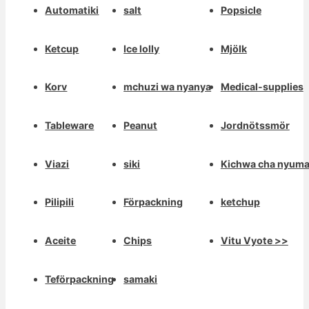
Automatiki
salt
Popsicle
Ketcup
Ice lolly
Mjölk
Korv
mchuzi wa nyanya
Medical-supplies
Tableware
Peanut
Jordnötssmör
Viazi
siki
Kichwa cha nyum
Pilipili
Förpackning
ketchup
Aceite
Chips
Vitu Vyote >>
Teförpackning
samaki