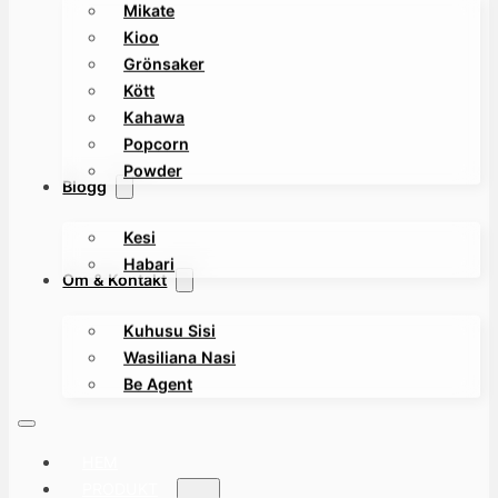
Mikate
Kioo
Grönsaker
Kött
Kahawa
Popcorn
Powder
Blogg
Kesi
Habari
Om & Kontakt
Kuhusu Sisi
Wasiliana Nasi
Be Agent
HEM
PRODUKT