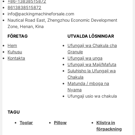
+86-13838515872
8613838515872
info@packingmachineforsale.com
Nautical Road East, Zhengzhou Economic Development
Zone, Henan, Kina
FÖRETAG
UTVALDA LÖSNINGAR
Hem
Ufungaji wa Chakula cha
Kuhusu
Granule
Kontakta
Ufungaji wa unga
Ufungaji wa Maji/Mafuta
Suluhisho la Ufungaji wa
Chakula
Matunda / mboga na
Nyama
Ufungaji usio wa chakula
TAGU
Toolar
Pillow
Klistra in
förpackning