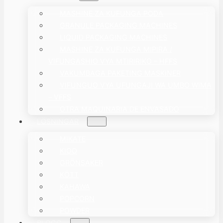
MASHINE ZA KUFUNGA PODA
GRANULE PACKAGING MACHINES
LIQUID PACKAGING MACHINES
MASHINE ZA KUFUNGA MIPIRA /
VIFUNGASHIO VYA MTIRIRIKO – HFFS
VAKUMBAGA PAKETING MASKINER
VIFUNGUO VYA UFUNGAJI WA UMBO WIMA
– VFFS
OTRA MAQUINARIA DE ENVASADO
LÖSNINGAR
MIKATE
KIOO
GRÖNSAKER
KÖTT
KAHAWA
POPCORN
POWDER
BLOGG