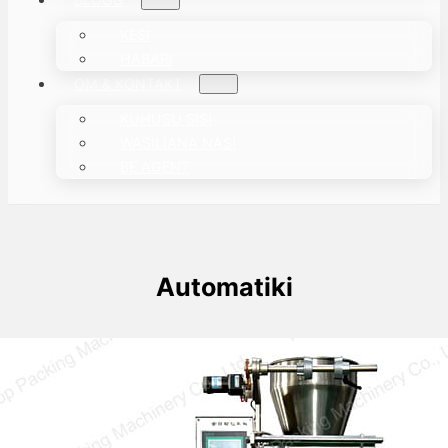
KESI
HABARI
OM & KONTAKT
KUHUSU SISI
WASILIANA NASI
BE AGENT
Automatiki
Vilka är typerna av fullt automatiska
förpackningsmaskiner?