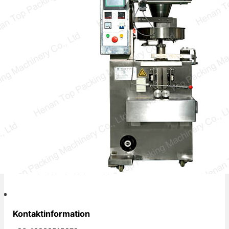
Med accelerationen av
produktionsmekanisationsautomationsprocessen,
produktionslinjen för automatiska
förpackningar…
Mitra kemasan andalan Anda.
Kontaktinformation