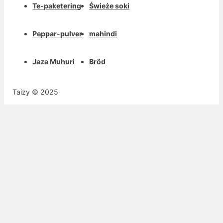
Te-paketering
Świeże soki
Peppar-pulver
mahindi
Jaza Muhuri
Bröd
Taizy © 2025