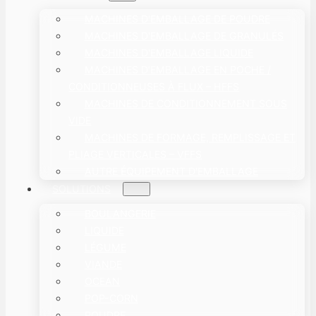
MACHINES D'EMBALLAGE DE POUDRE
MACHINES D'EMBALLAGE DE GRANULÉS
MACHINES D'EMBALLAGE LIQUIDE
MACHINES D’EMBALLAGE EN POCHE /
CONDITIONNEUSES À FLUX – HFFS
MACHINES DE CONDITIONNEMENT SOUS
VIDE
MACHINES DE FORMAGE, REMPLISSAGE ET
PLIAGE VERTICALES – VFFS
AUTRE ÉQUIPEMENT D'EMBALLAGE
SOLUTIONS
BOULANGERIE
LIQUIDE
LÉGUME
VIANDE
OCEAN
POP-CORN
POUDRE