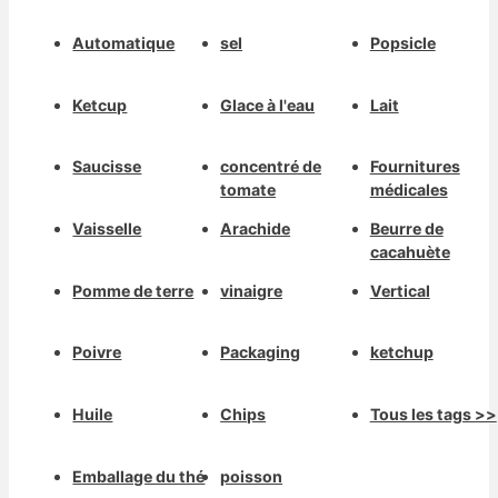
Automatique
sel
Popsicle
Ketcup
Glace à l'eau
Lait
Saucisse
concentré de
Fournitures
tomate
médicales
Vaisselle
Arachide
Beurre de
cacahuète
Pomme de terre
vinaigre
Vertical
Poivre
Packaging
ketchup
Huile
Chips
Tous les tags >>
Emballage du thé
poisson