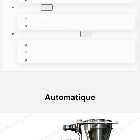
BLOG
CAS
ACTUALITÉS
À PROPOS ET CONTACT
À PROPOS
CONTACTEZ-NOUS
BE AGENT
Automatique
What Are the Types of Fully Automatic
Packing Machine?