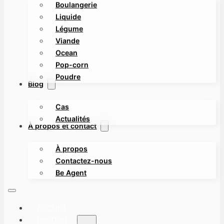
Boulangerie
Liquide
Légume
Viande
Ocean
Pop-corn
Poudre
Blog
Cas
Actualités
À propos et contact
À propos
Contactez-nous
Be Agent
ACCUEIL
PRODUIT