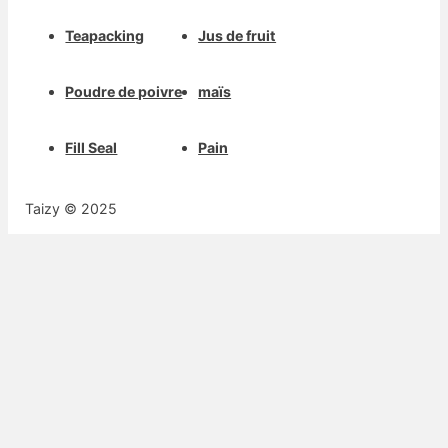
Teapacking
Jus de fruit
Poudre de poivre
maïs
Fill Seal
Pain
Taizy © 2025