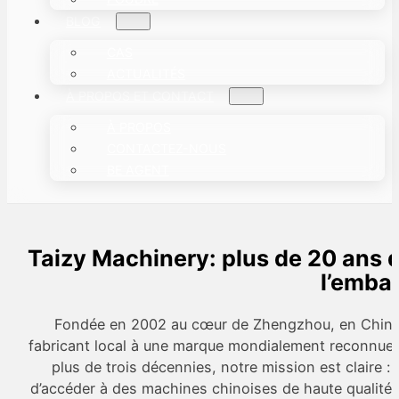
BLOG
CAS
ACTUALITÉS
À PROPOS ET CONTACT
À PROPOS
CONTACTEZ-NOUS
BE AGENT
Taizy Machinery: plus de 20 ans 
l’emba
Fondée en 2002 au cœur de Zhengzhou, en Chine,
fabricant local à une marque mondialement reconnue d
plus de trois décennies, notre mission est claire 
d’accéder à des machines chinoises de haute qualité