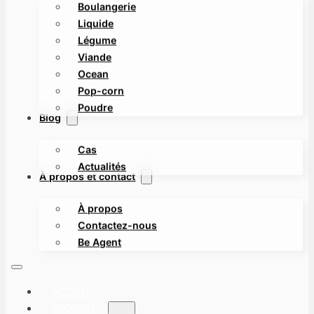
Boulangerie
Liquide
Légume
Viande
Ocean
Pop-corn
Poudre
Blog
Cas
Actualités
À propos et contact
À propos
Contactez-nous
Be Agent
ACCUEIL
PRODUIT