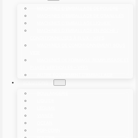
MACHINES D'EMBALLAGE DE POUDRE
MACHINES D'EMBALLAGE DE GRANULÉS
MACHINES D'EMBALLAGE LIQUIDE
MACHINES D’EMBALLAGE EN POCHE /
CONDITIONNEUSES À FLUX – HFFS
MACHINES DE CONDITIONNEMENT SOUS
VIDE
MACHINES DE FORMAGE, REMPLISSAGE ET
PLIAGE VERTICALES – VFFS
AUTRE ÉQUIPEMENT D'EMBALLAGE
SOLUTIONS
BOULANGERIE
LIQUIDE
LÉGUME
VIANDE
OCEAN
POP-CORN
POUDRE