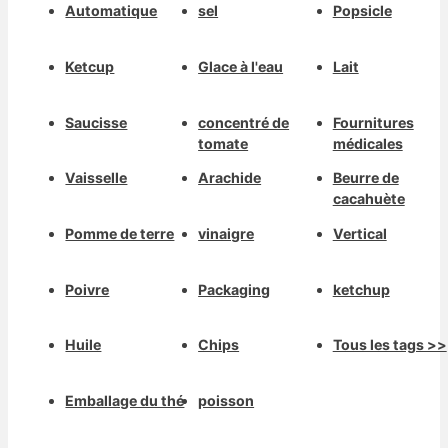
Automatique
sel
Popsicle
Ketcup
Glace à l'eau
Lait
Saucisse
concentré de
Fournitures
tomate
médicales
Vaisselle
Arachide
Beurre de
cacahuète
Pomme de terre
vinaigre
Vertical
Poivre
Packaging
ketchup
Huile
Chips
Tous les tags >>
Emballage du thé
poisson