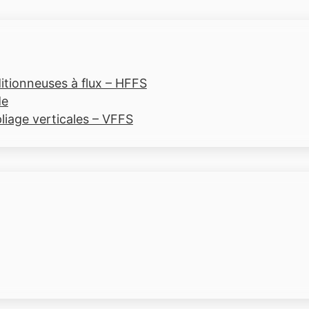
tionneuses à flux – HFFS
de
liage verticales – VFFS