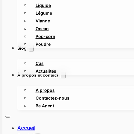
Liquide
Légume
Viande
Ocean
Pop-corn
Poudre
Blog
Cas
Actualités
À propos et contact
À propos
Contactez-nous
Be Agent
Accueil