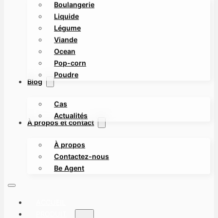
Boulangerie
Liquide
Légume
Viande
Ocean
Pop-corn
Poudre
Blog
Cas
Actualités
À propos et contact
À propos
Contactez-nous
Be Agent
ACCUEIL
PRODUIT