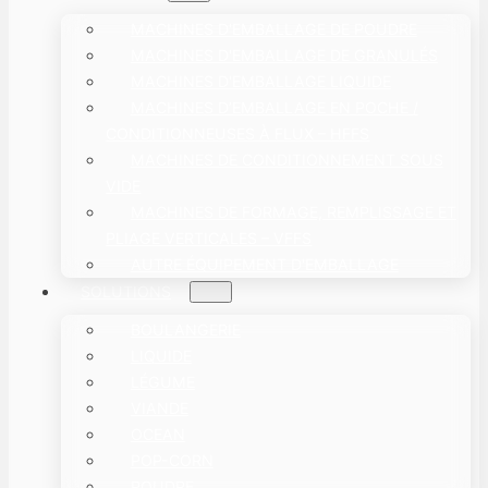
MACHINES D'EMBALLAGE DE POUDRE
MACHINES D'EMBALLAGE DE GRANULÉS
MACHINES D'EMBALLAGE LIQUIDE
MACHINES D’EMBALLAGE EN POCHE /
CONDITIONNEUSES À FLUX – HFFS
MACHINES DE CONDITIONNEMENT SOUS
VIDE
MACHINES DE FORMAGE, REMPLISSAGE ET
PLIAGE VERTICALES – VFFS
AUTRE ÉQUIPEMENT D'EMBALLAGE
SOLUTIONS
BOULANGERIE
LIQUIDE
LÉGUME
VIANDE
OCEAN
POP-CORN
POUDRE