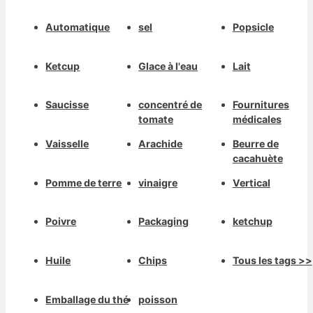
Automatique
sel
Popsicle
Ketcup
Glace à l'eau
Lait
Saucisse
concentré de
Fournitures
tomate
médicales
Vaisselle
Arachide
Beurre de
cacahuète
Pomme de terre
vinaigre
Vertical
Poivre
Packaging
ketchup
Huile
Chips
Tous les tags >>
Emballage du thé
poisson