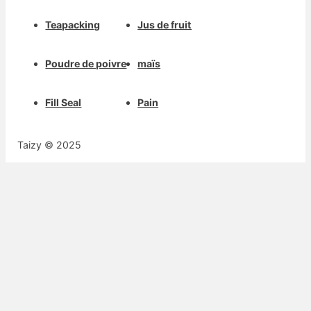
Teapacking
Jus de fruit
Poudre de poivre
maïs
Fill Seal
Pain
Taizy © 2025