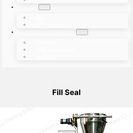
BLOG
CAS
ACTUALITÉS
À PROPOS ET CONTACT
À PROPOS
CONTACTEZ-NOUS
BE AGENT
Fill Seal
Comment fonctionne une machine
enroulage-remplissage-scellage