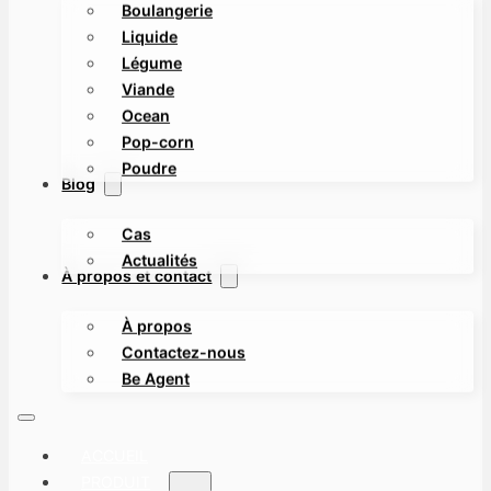
Boulangerie
Liquide
Légume
Viande
Ocean
Pop-corn
Poudre
Blog
Cas
Actualités
À propos et contact
À propos
Contactez-nous
Be Agent
ACCUEIL
PRODUIT