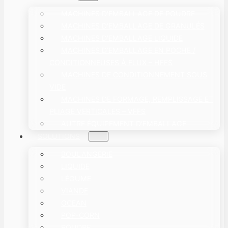
MACHINES D'EMBALLAGE DE POUDRE
MACHINES D'EMBALLAGE DE GRANULÉS
MACHINES D'EMBALLAGE LIQUIDE
MACHINES D’EMBALLAGE EN POCHE /
CONDITIONNEUSES À FLUX – HFFS
MACHINES DE CONDITIONNEMENT SOUS
VIDE
MACHINES DE FORMAGE, REMPLISSAGE ET
PLIAGE VERTICALES – VFFS
AUTRE ÉQUIPEMENT D'EMBALLAGE
SOLUTIONS
BOULANGERIE
LIQUIDE
LÉGUME
VIANDE
OCEAN
POP-CORN
POUDRE