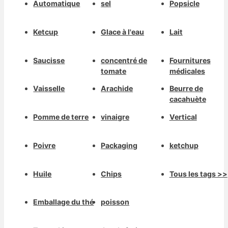
Automatique
sel
Popsicle
Ketcup
Glace à l'eau
Lait
Saucisse
concentré de
Fournitures
tomate
médicales
Vaisselle
Arachide
Beurre de
cacahuète
Pomme de terre
vinaigre
Vertical
Poivre
Packaging
ketchup
Huile
Chips
Tous les tags >>
Emballage du thé
poisson