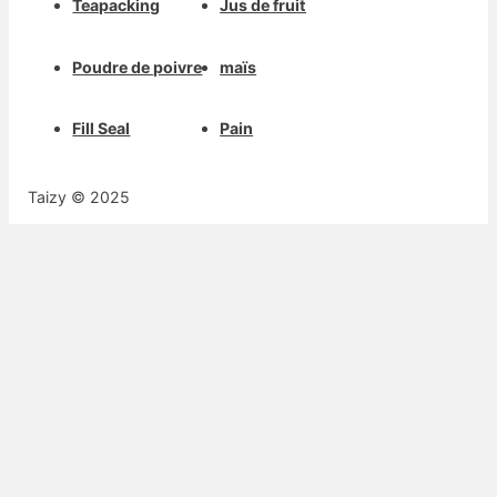
Teapacking
Jus de fruit
Poudre de poivre
maïs
Fill Seal
Pain
Taizy © 2025