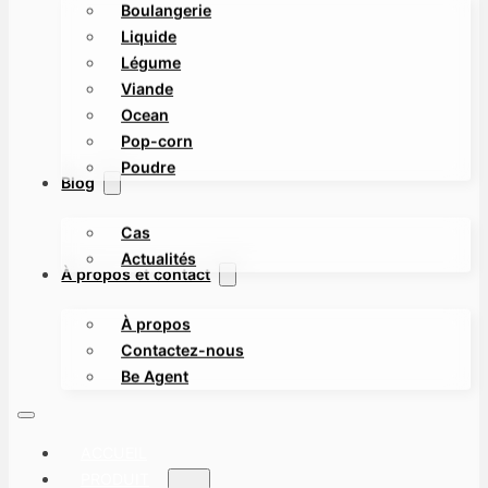
Boulangerie
Liquide
Légume
Viande
Ocean
Pop-corn
Poudre
Blog
Cas
Actualités
À propos et contact
À propos
Contactez-nous
Be Agent
ACCUEIL
PRODUIT