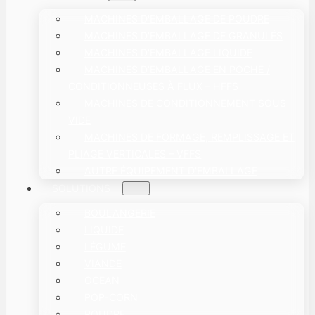
MACHINES D'EMBALLAGE DE POUDRE
MACHINES D'EMBALLAGE DE GRANULÉS
MACHINES D'EMBALLAGE LIQUIDE
MACHINES D’EMBALLAGE EN POCHE /
CONDITIONNEUSES À FLUX – HFFS
MACHINES DE CONDITIONNEMENT SOUS
VIDE
MACHINES DE FORMAGE, REMPLISSAGE ET
PLIAGE VERTICALES – VFFS
AUTRE ÉQUIPEMENT D'EMBALLAGE
SOLUTIONS
BOULANGERIE
LIQUIDE
LÉGUME
VIANDE
OCEAN
POP-CORN
POUDRE