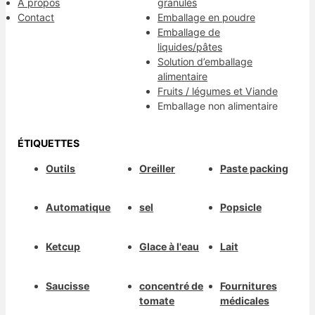
À propos
granulés
Contact
Emballage en poudre
Emballage de
liquides/pâtes
Solution d’emballage
alimentaire
Fruits / légumes et Viande
Emballage non alimentaire
ÉTIQUETTES
Outils
Oreiller
Paste packing
Automatique
sel
Popsicle
Ketcup
Glace à l'eau
Lait
Saucisse
concentré de
Fournitures
tomate
médicales