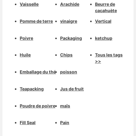
Vaisselle
Arachide
Beurre de
cacahuète
Pomme de terre
vinaigre
Vertical
Poivre
Packaging
ketchup
Huile
Chips
Tous les tags
>>
Emballage du thé
poisson
Teapacking
Jus de fruit
Poudre de poivre
maïs
Fill Seal
Pain