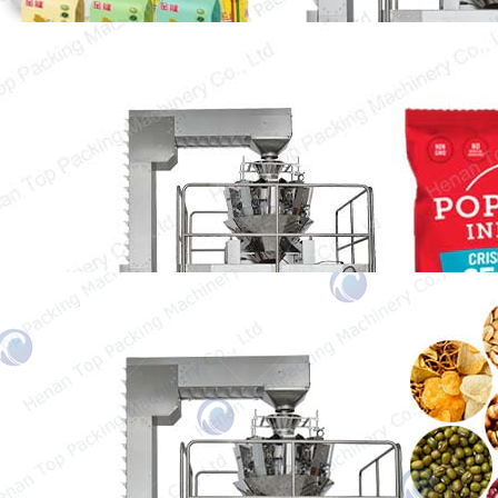
Machine d'emballage de popcorn
Le popcorn est devenu une collation
essentielle dans notre vie quotidienne. Avoir
un seau de popcorn…
Machine d'emballage de granulés
La machine d’emballage du thé est
spécialement conçue pour emballer une
variété de thés. Elle peut emballer des
matériaux tels que le thé vert, le thé noir et le
thé parfumé. La forme d’emballage est