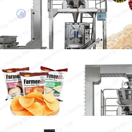
généralement du type joint triangulaire (trois
côtés). Son poids d’emballage est de 1-40 g.
Et sa vitesse d’emballage est de 30-100
sachets/min.
Machine d'emballage des chips
La machine d'emballage des chips est une
machine très importante pour augmenter la
vitesse d'emballage et économiser…