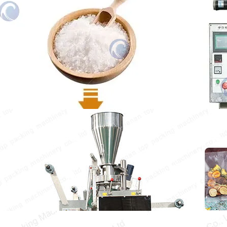
sel
Cet article se concentre sur la machine
d'emballage de sel. La machine d'emballage
automatisée Taizy intègre le dosage,
l'emballage,…
Machine d’emballage de thé
The tea packing machine is specially designed
for packaging a variety of teas. It can…