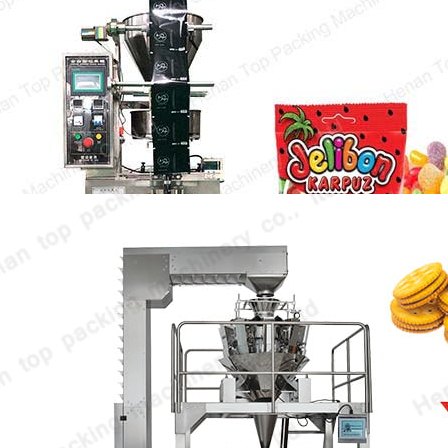
Machine d'emballage de poche de
bonbons
La machine d'emballage de poche de bonbons
peut emballer toutes sortes de bonbons en
lot, ce qui augmente considérablement…
Machine d'emballage de biscuits de
boulangerie
La machine d'emballage de biscuits de
boulangerie est l'équipement clé pour garantir
la fraîcheur et le goût original…