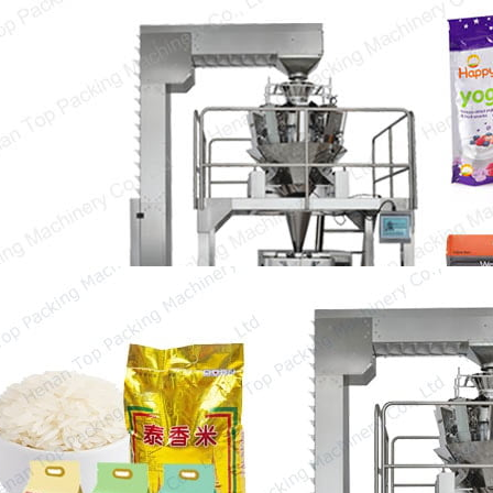
Équipement d'emballage d'aliments de
snacks
L'équipement d'emballage d'aliments de
snacks est essentiel pour augmenter la
vitesse d'emb packaging, garantir la saveur
d'origine…
Machine d'emballage de riz 50 kg
La machine d'emballage de riz 50 kg est
couramment utilisée dans notre vie et peut
grandement améliorer…