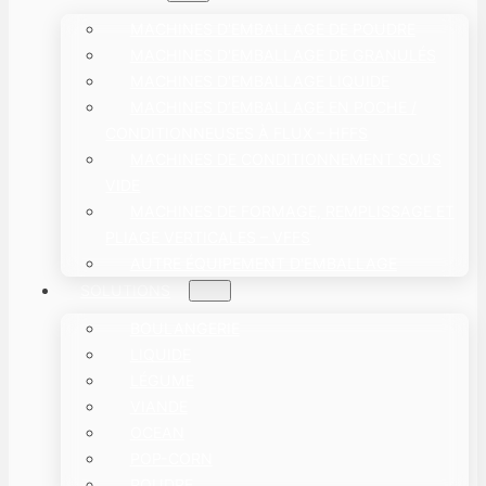
MACHINES D'EMBALLAGE DE POUDRE
MACHINES D'EMBALLAGE DE GRANULÉS
MACHINES D'EMBALLAGE LIQUIDE
MACHINES D’EMBALLAGE EN POCHE /
CONDITIONNEUSES À FLUX – HFFS
MACHINES DE CONDITIONNEMENT SOUS
VIDE
MACHINES DE FORMAGE, REMPLISSAGE ET
PLIAGE VERTICALES – VFFS
AUTRE ÉQUIPEMENT D'EMBALLAGE
SOLUTIONS
BOULANGERIE
LIQUIDE
LÉGUME
VIANDE
OCEAN
POP-CORN
POUDRE