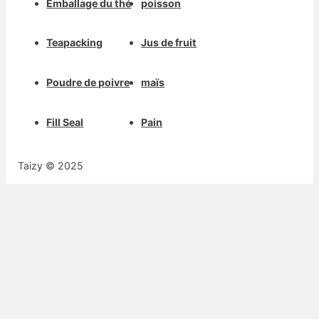
Emballage du thé
poisson
Teapacking
Jus de fruit
Poudre de poivre
maïs
Fill Seal
Pain
Taizy © 2025