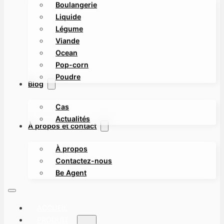
Boulangerie
Liquide
Légume
Viande
Ocean
Pop-corn
Poudre
Blog
Cas
Actualités
À propos et contact
À propos
Contactez-nous
Be Agent
ACCUEIL
PRODUIT