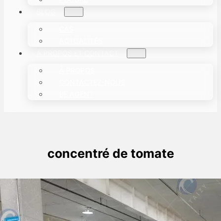
BLOG
CAS
ACTUALITÉS
À PROPOS ET CONTACT
À PROPOS
CONTACTEZ-NOUS
BE AGENT
concentré de tomate
Meilleure machine d'emballage de
sachets de pâte pour l'emballage de