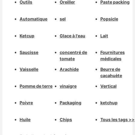
Outils
Oreiller
Paste packing
Automatique
sel
Popsicle
Ketcup
Glace à l'eau
Lait
Saucisse
concentré de
Fournitures
tomate
médicales
Vaisselle
Arachide
Beurre de
cacahuète
Pomme de terre
vinaigre
Vertical
Poivre
Packaging
ketchup
Huile
Chips
Tous les tags >>