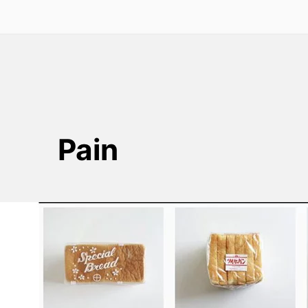
Pain
Comment le pain est-il
emballé ?