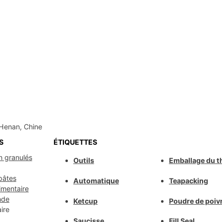
Henan, Chine
S
ÉTIQUETTES
n granulés
Outils
Emballage du t
pâtes
Automatique
Teapacking
imentaire
nde
Ketcup
Poudre de poiv
ire
Saucisse
Fill Seal