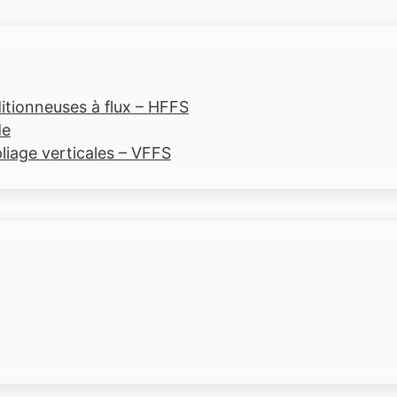
tionneuses à flux – HFFS
de
liage verticales – VFFS