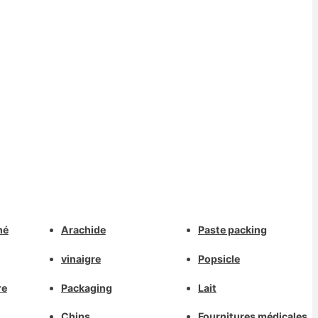
Whatsapp
hé
Arachide
Paste packing
Deutsch
Email
vinaigre
Popsicle
Aragonés
Dansk
re
Packaging
Lait
Wechat
Português do Brasil
Chips
Fournitures médicales