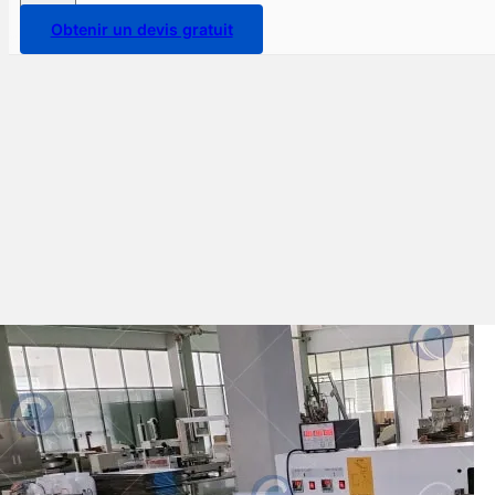
Obtenir un devis gratuit
Machine d'emballage en
coussin TZ-600 exportée au
Sri Lanka pour la boulangerie