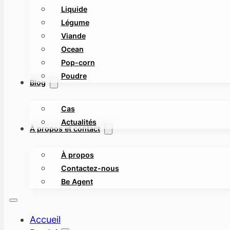
Liquide
Légume
Viande
Ocean
Pop-corn
Poudre
Blog
Cas
Actualités
À propos et contact
À propos
Contactez-nous
Be Agent
Accueil