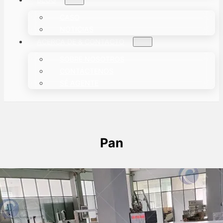
CASO
NOTICIAS
ACERCA DE & CONTACTO
SOBRE NOSOTROS
CONTÁCTENOS
SÉ AGENTE
Pan
Máquina de empaquetado de
almohadas TZ-600 exportada a Sri
Lanka para panadería