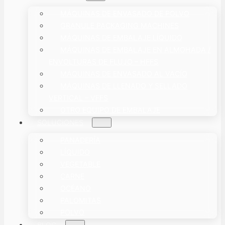
MÁQUINAS DE ENVASADO DE POLVO
GRANULE PACKAGING MACHINES
MÁQUINAS DE EMBALAJE LÍQUIDO
MÁQUINAS DE EMBALAJE EN ALMOHADA /
ENVOLTURAS DE FLUJO – HFFS
MÁQUINAS DE ENVASADO AL VACÍO
MÁQUINAS DE LLENADO Y SELLADO
VERTICAL – VFFS
OTRO EQUIPO DE EMBALAJE
SOLUCIONES
PANADERÍA
LÍQUIDO
VEGETABLE
CARNE
OCÉANO
PALOMITAS
POLVO
BLOG