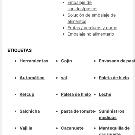
Embalaje de
líquidos/pastas
Solución de embalaje de
alimentos
Frutas / verduras y carne
Embalaje no alimentario
ETIQUETAS
Herramientas
Cojín
Envasado de past
Automático
sal
Paleta de hielo
Ketcup
Paleta de hielo
Leche
Salchicha
pasta de tomate
Suministros
médicos
Vajilla
Cacahuete
Mantequilla de
cacahuete