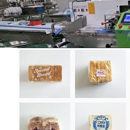
Una máquina de envasado de almohadas TZ-
600 ha sido exportada con éxito a Sri Lanka
para el pan automatizado…
¿Cómo se empaca el pan?
En el mercado, podemos ver pan utilizando
una variedad de métodos de empaquetado. A
continuación, nosotros…