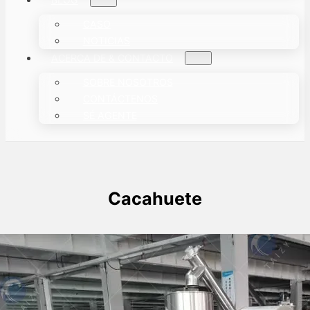
CASO
NOTICIAS
ACERCA DE & CONTACTO
SOBRE NOSOTROS
CONTÁCTENOS
SÉ AGENTE
Cacahuete
Cuatro máquinas envasadoras de
granos entregadas con éxito a Chilean