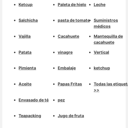
Ketcup
Paleta de hielo
Leche
Salchicha
pasta de tomate
Suministros
médicos
Vajilla
Cacahuete
Mantequilla de
cacahuete
Patata
vinagre
Vertical
Pimienta
Embalaje
ketchup
Aceite
Papas Fritas
Todas las etiquet
>>
Envasado de té
pez
Teapacking
Jugo de fruta