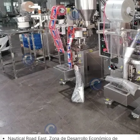
8613838515872
Tu socio confiable de embalaje.
Información de Contacto
+86-13838515872
8613838515872
info@packingmachineforsale.com
Nautical Road East, Zona de Desarrollo Económico de