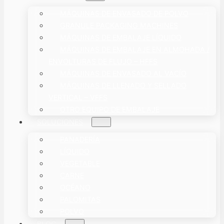
MÁQUINAS DE ENVASADO DE POLVO
GRANULE PACKAGING MACHINES
MÁQUINAS DE EMBALAJE LÍQUIDO
MÁQUINAS DE EMBALAJE EN ALMOHADA /
ENVOLTURAS DE FLUJO – HFFS
MÁQUINAS DE ENVASADO AL VACÍO
MÁQUINAS DE LLENADO Y SELLADO
VERTICAL – VFFS
OTRO EQUIPO DE EMBALAJE
SOLUCIONES
PANADERÍA
LÍQUIDO
VEGETABLE
CARNE
OCÉANO
PALOMITAS
POLVO
BLOG