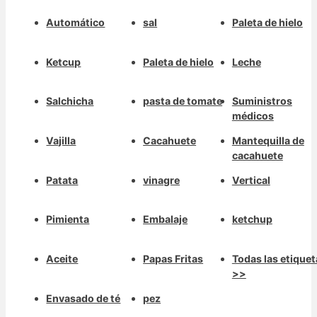
Automático
sal
Paleta de hielo
Ketcup
Paleta de hielo
Leche
Salchicha
pasta de tomate
Suministros
médicos
Vajilla
Cacahuete
Mantequilla de
cacahuete
Patata
vinagre
Vertical
Pimienta
Embalaje
ketchup
Aceite
Papas Fritas
Todas las etiquet
>>
Envasado de té
pez