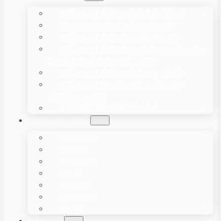
MÁQUINAS DE ENVASADO DE POLVO
GRANULE PACKAGING MACHINES
MÁQUINAS DE EMBALAJE LÍQUIDO
MÁQUINAS DE EMBALAJE EN ALMOHADA /
ENVOLTURAS DE FLUJO – HFFS
MÁQUINAS DE ENVASADO AL VACÍO
MÁQUINAS DE LLENADO Y SELLADO
VERTICAL – VFFS
OTRO EQUIPO DE EMBALAJE
SOLUCIONES
PANADERÍA
LÍQUIDO
VEGETABLE
CARNE
OCÉANO
PALOMITAS
POLVO
BLOG