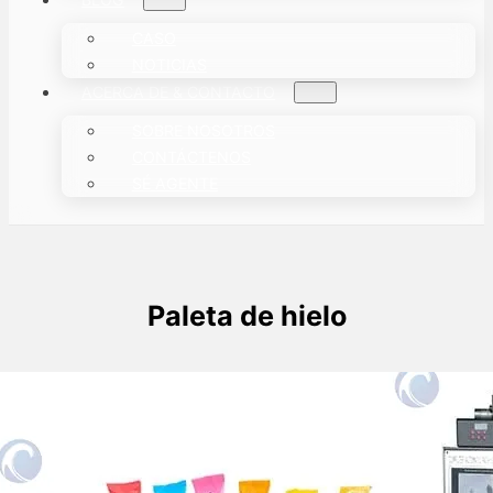
CASO
NOTICIAS
ACERCA DE & CONTACTO
SOBRE NOSOTROS
CONTÁCTENOS
SÉ AGENTE
Paleta de hielo
Máquina automática de envasado de
polos de hielo