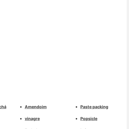
Whatsapp
chá
Amendoim
Paste packing
Deutsch
Email
vinagre
Popsicle
Aragonés
Dansk