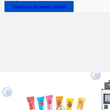
Obtenha um Orçamento Gratuito
Máquina Automática de
Embalagem de Pirulitos de
Geladeira