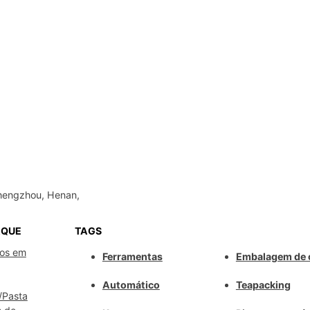
hengzhou, Henan,
AQUE
TAGS
os em
Ferramentas
Embalagem de 
Automático
Teapacking
/Pasta