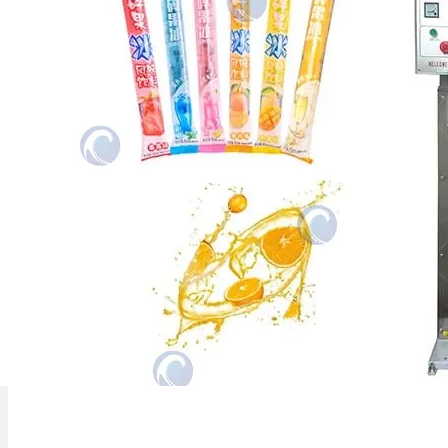
A máquina de embalar pirulitos de gelo é
um dispositivo de embalagem
automatizado projetado especificamente
para líquido puro…