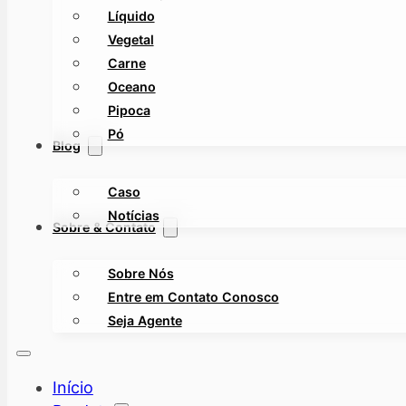
Líquido
Vegetal
Carne
Oceano
Pipoca
Pó
Blog
Caso
Notícias
Sobre & Contato
Sobre Nós
Entre em Contato Conosco
Seja Agente
Início