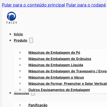
Pular para o conteúdo principal
Pular para o rodapé
Início
Produto
Máquinas de Embalagem de Pó
Máquinas de Embalagem de Grânulos
Máquinas de Embalagem Líquida
Máquinas de Embalagem de Travesseiro / Envol
Máquinas de Embalagem a Vácuo
Máquinas de Formar, Preencher e Selar Vertica
Outros Equipamentos de Embalagem
Soluções
Panificação