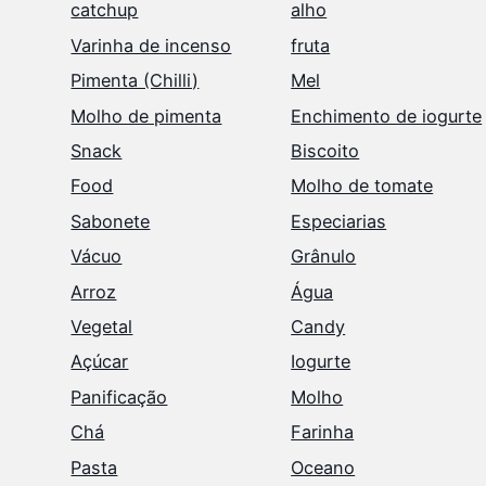
catchup
alho
Varinha de incenso
fruta
Pimenta (Chilli)
Mel
Molho de pimenta
Enchimento de iogurte
Snack
Biscoito
Food
Molho de tomate
Sabonete
Especiarias
Vácuo
Grânulo
Arroz
Água
Vegetal
Candy
Açúcar
Iogurte
Panificação
Molho
Chá
Farinha
Pasta
Oceano