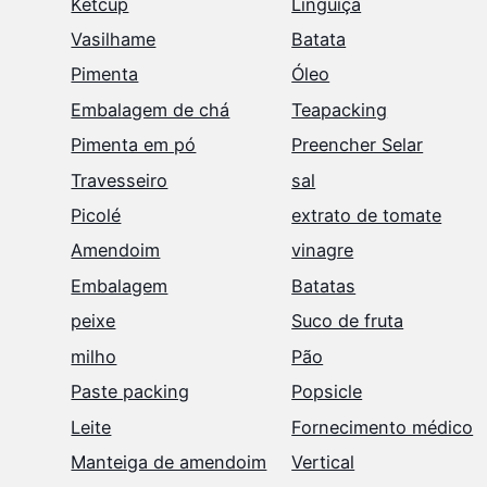
Ketcup
Linguiça
Vasilhame
Batata
Pimenta
Óleo
Embalagem de chá
Teapacking
Pimenta em pó
Preencher Selar
Travesseiro
sal
Picolé
extrato de tomate
Amendoim
vinagre
Embalagem
Batatas
peixe
Suco de fruta
milho
Pão
Paste packing
Popsicle
Leite
Fornecimento médico
Manteiga de amendoim
Vertical