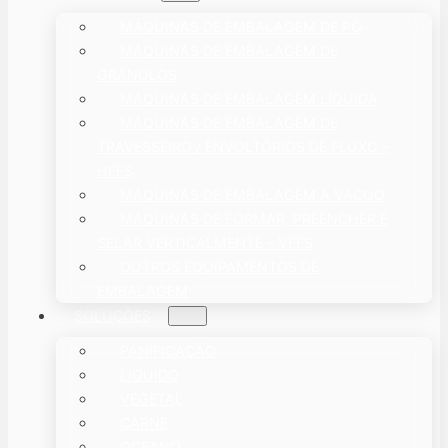
MÁQUINAS DE EMBALAGEM DE PÓ
MÁQUINAS DE EMBALAGEM DE
GRÂNULOS
MÁQUINAS DE EMBALAGEM LÍQUIDA
MÁQUINAS DE EMBALAGEM DE
TRAVESSEIRO / ENVOLTÓRIOS DE FLUXO –
HFFS
MÁQUINAS DE EMBALAGEM A VÁCUO
MÁQUINAS DE FORMAR, PREENCHER E
SELAR VERTICALMENTE – VFFS
OUTROS EQUIPAMENTOS DE
EMBALAGEM
SOLUÇÕES
PANIFICAÇÃO
LÍQUIDO
VEGETAL
CARNE
OCEANO