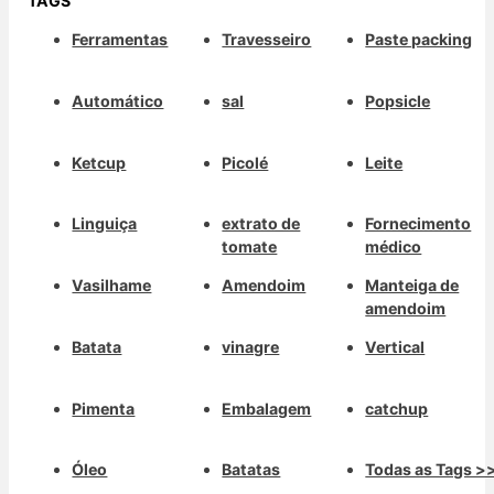
TAGS
Ferramentas
Travesseiro
Paste packing
Automático
sal
Popsicle
Ketcup
Picolé
Leite
Linguiça
extrato de
Fornecimento
tomate
médico
Vasilhame
Amendoim
Manteiga de
amendoim
Batata
vinagre
Vertical
Pimenta
Embalagem
catchup
Óleo
Batatas
Todas as Tags >