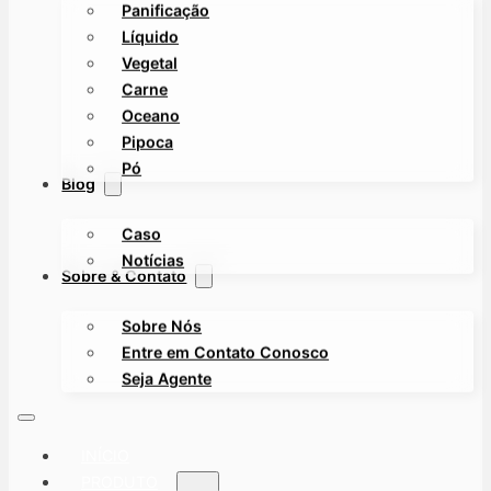
Panificação
Líquido
Vegetal
Carne
Oceano
Pipoca
Pó
Blog
Caso
Notícias
Sobre & Contato
Sobre Nós
Entre em Contato Conosco
Seja Agente
INÍCIO
PRODUTO