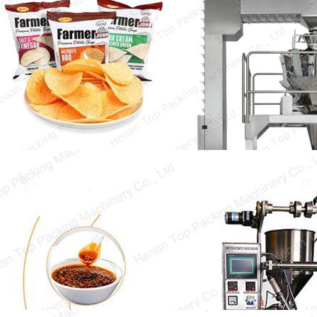
máquina de embalagem de grânulos
vertical
O desenvolvimento da tecnologia e da ciência
tem promovido grandemente a modernização
da indústria de máquinas de embalagem.…
Máquina de Embalagem Vertical
A máquina de embalagem vertical é um tipo de
equipamento de embalagem com uma ampla
gama de usos…