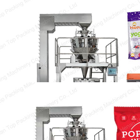
Equipamento de Embalagem de
Alimentos para Lanches
Equipamento de embalagem de alimentos para
lanches é essencial para aumentar a
velocidade de embalagem, garantir o sabor
original…
Máquina de Embalagem de Pipoca
A pipoca se tornou um lanche essencial em
nossa vida diária. Ter um balde de pipoca…