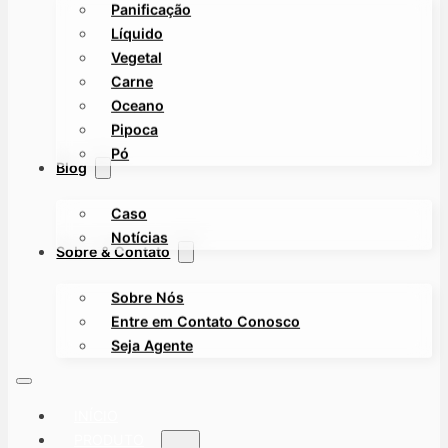
Panificação
Líquido
Vegetal
Carne
Oceano
Pipoca
Pó
Blog
Caso
Notícias
Sobre & Contato
Sobre Nós
Entre em Contato Conosco
Seja Agente
INÍCIO
PRODUTO