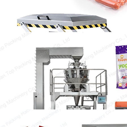
para embalar salsichas e vários produtos de
carne. Em topo…
Como escolher o melhor equipamento
de embalagem de snacks para o seu
negócio？
Como todos sabemos, a máquina de
embalagem de snacks pode aumentar os
lucros de muitas empresas…
Coisas que você deve saber sobre a