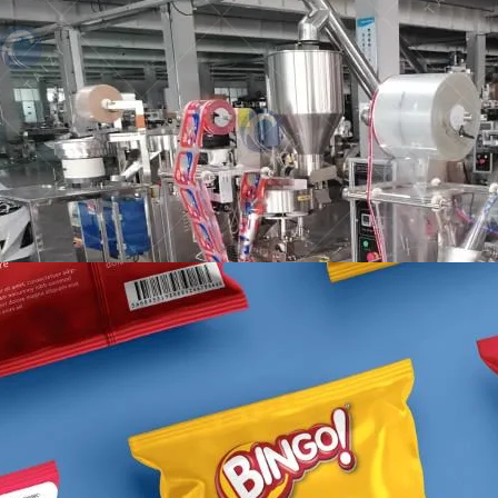
Quatro máquinas de embalagem de
sachê de grânulos entregues com
sucesso ao Chile
Taizy granule pouch packaging machine is
designed for packaging a variety of pellets,
such as…
Quais Snacks Podem Ser Embalados
pela Máquina de Embalagem de
Lanches?
A máquina de embalagem de snacks é
projetada para embalar uma ampla variedade
de snacks, como…