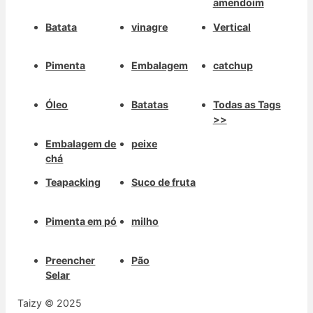
amendoim
Batata
vinagre
Vertical
Pimenta
Embalagem
catchup
Óleo
Batatas
Todas as Tags
>>
Embalagem de
peixe
chá
Teapacking
Suco de fruta
Pimenta em pó
milho
Preencher
Pão
Selar
Taizy © 2025