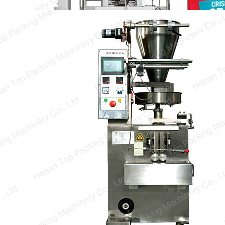
Como Funciona a Máquina de Formar,
Preencher e Selar Vertical (VFFS)?
Uma máquina de formar, preencher e selar
vertical é frequentemente usada para embalar
vários produtos em sacos,…
1
2
→