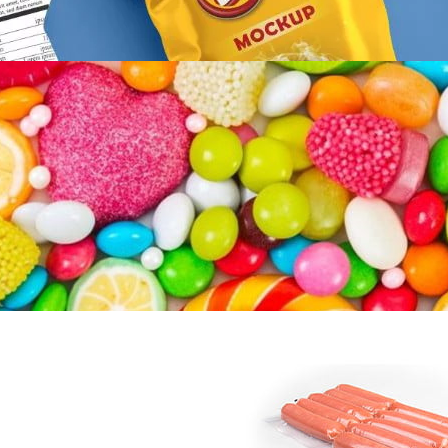
Quais são os Pontos Chave na Compra
da Máquina de Embalagem de Doce de
Gelo?
Podemos saber pelo nome da máquina de
embalagem de geladinho que é…
Máquina de Embalar Salsicha |
Máquina de Embalar a Vácuo
A máquina de embalar salsicha é a máquina