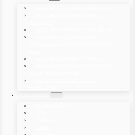
MÁQUINAS DE EMBALAGEM DE PÓ
MÁQUINAS DE EMBALAGEM DE
GRÂNULOS
MÁQUINAS DE EMBALAGEM LÍQUIDA
MÁQUINAS DE EMBALAGEM DE
TRAVESSEIRO / ENVOLTÓRIOS DE FLUXO –
HFFS
MÁQUINAS DE EMBALAGEM A VÁCUO
MÁQUINAS DE FORMAR, PREENCHER E
SELAR VERTICALMENTE – VFFS
OUTROS EQUIPAMENTOS DE
EMBALAGEM
SOLUÇÕES
PANIFICAÇÃO
LÍQUIDO
VEGETAL
CARNE
OCEANO