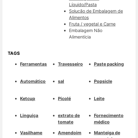
Líquido/Pasta
Solução de Embalagem de
Alimentos
Fruta / vegetal e Carne
Embalagem Não
Alimentícia
TAGS
Ferramentas
Travesseiro
Paste packing
Automático
sal
Popsicle
Ketcup
Picolé
Leite
Linguiça
extrato de
Fornecimento
tomate
médico
Vasilhame
Amendoim
Manteiga de