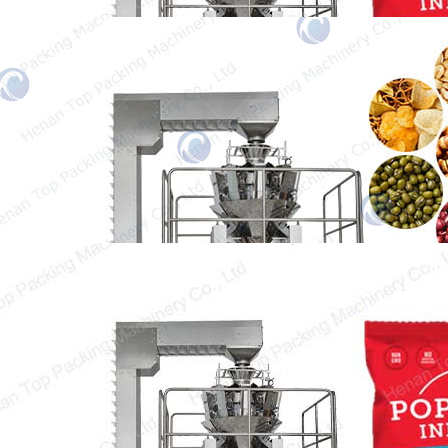
Máquina de Embalagem de Grânulos
Nossa máquina de embalagem de grânulos é
projetada para embalar uma variedade de
grânulos, como amendoim,…
O que você precisa saber sobre a
máquina de embalar pipoca?
O consumo de pipoca tem aumentado muito
nos últimos anos em todo o mundo.…