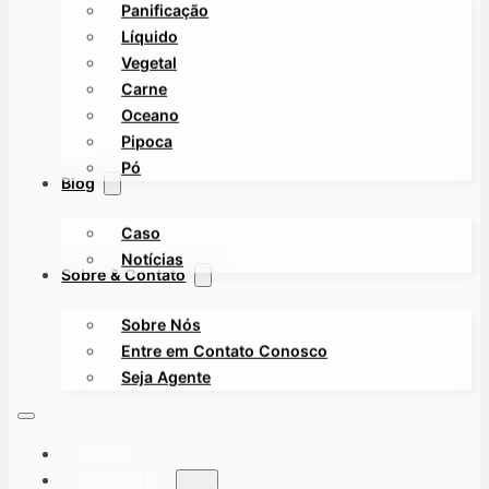
Panificação
Líquido
Vegetal
Carne
Oceano
Pipoca
Pó
Blog
Caso
Notícias
Sobre & Contato
Sobre Nós
Entre em Contato Conosco
Seja Agente
INÍCIO
PRODUTO