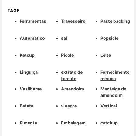
TAGS
Ferramentas
Travesseiro
Paste packing
Automático
sal
Popsicle
Ketcup
Picolé
Leite
Linguiça
extrato de
Fornecimento
tomate
médico
Vasilhame
Amendoim
Manteiga de
amendoim
Batata
vinagre
Vertical
Pimenta
Embalagem
catchup