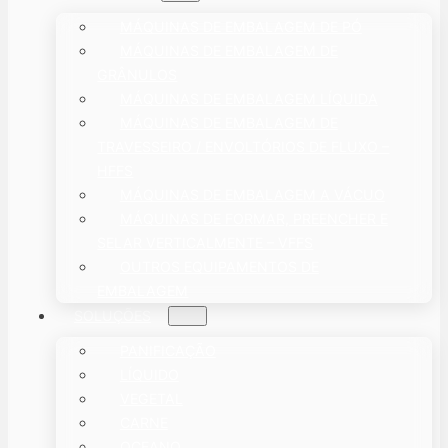
MÁQUINAS DE EMBALAGEM DE PÓ
MÁQUINAS DE EMBALAGEM DE
GRÂNULOS
MÁQUINAS DE EMBALAGEM LÍQUIDA
MÁQUINAS DE EMBALAGEM DE
TRAVESSEIRO / ENVOLTÓRIOS DE FLUXO –
HFFS
MÁQUINAS DE EMBALAGEM A VÁCUO
MÁQUINAS DE FORMAR, PREENCHER E
SELAR VERTICALMENTE – VFFS
OUTROS EQUIPAMENTOS DE
EMBALAGEM
SOLUÇÕES
PANIFICAÇÃO
LÍQUIDO
VEGETAL
CARNE
OCEANO