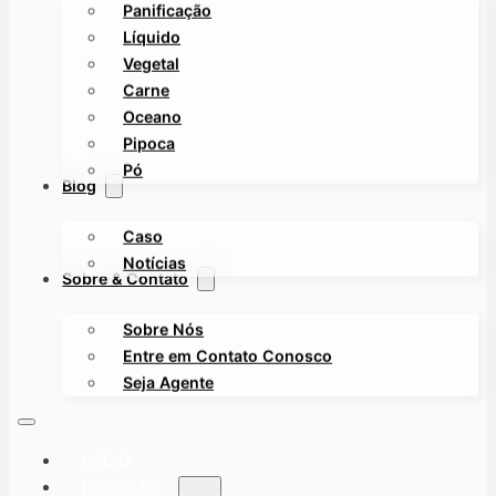
Panificação
Líquido
Vegetal
Carne
Oceano
Pipoca
Pó
Blog
Caso
Notícias
Sobre & Contato
Sobre Nós
Entre em Contato Conosco
Seja Agente
INÍCIO
PRODUTO