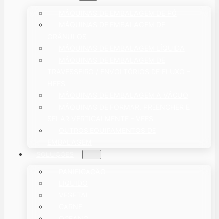
MÁQUINAS DE EMBALAGEM DE PÓ
MÁQUINAS DE EMBALAGEM DE
GRÂNULOS
MÁQUINAS DE EMBALAGEM LÍQUIDA
MÁQUINAS DE EMBALAGEM DE
TRAVESSEIRO / ENVOLTÓRIOS DE FLUXO –
HFFS
MÁQUINAS DE EMBALAGEM A VÁCUO
MÁQUINAS DE FORMAR, PREENCHER E
SELAR VERTICALMENTE – VFFS
OUTROS EQUIPAMENTOS DE
EMBALAGEM
SOLUÇÕES
PANIFICAÇÃO
LÍQUIDO
VEGETAL
CARNE
OCEANO