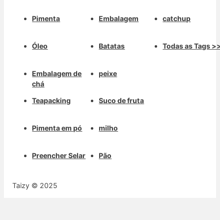
Pimenta
Embalagem
catchup
Óleo
Batatas
Todas as Tags >
Embalagem de
peixe
chá
Teapacking
Suco de fruta
Pimenta em pó
milho
Preencher Selar
Pão
Taizy © 2025