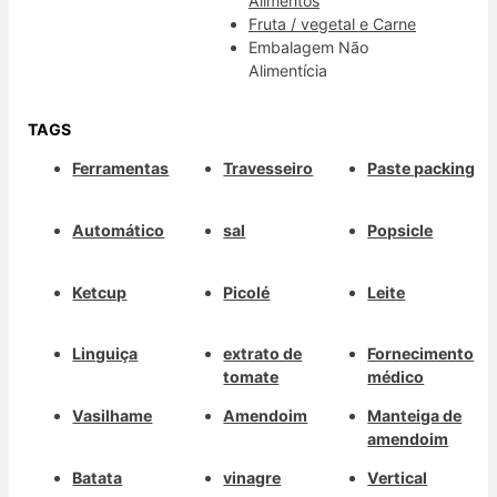
Alimentos
Fruta / vegetal e Carne
Embalagem Não
Alimentícia
TAGS
Ferramentas
Travesseiro
Paste packing
Automático
sal
Popsicle
Ketcup
Picolé
Leite
Linguiça
extrato de
Fornecimento
tomate
médico
Vasilhame
Amendoim
Manteiga de
amendoim
Batata
vinagre
Vertical