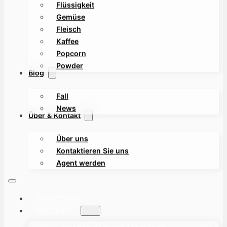
Flüssigkeit
Gemüse
Fleisch
Kaffee
Popcorn
Powder
Blog
Fall
News
Über & Kontakt
Über uns
Kontaktieren Sie uns
Agent werden
STARTSEITE
PRODUKT