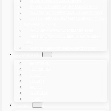
POWDER PACKING MACHINES
GRANULAT-VERPACKUNGSMASCHINEN
FLÜSSIGKEITSVERPACKUNGSMASCHINEN
KISSEN-VERPACKUNGSMASCHINEN / FLOW-
WRAPPERS – HFFS
VAKUUM-VERPACKUNGSMASCHINEN
VERTICAL FORM FILL SEAL MASCHINEN –
VFFS
ANDERE VERPACKUNGSAUSRÜSTUNG
LÖSUNGEN
BACKWARE
FLÜSSIGKEIT
GEMÜSE
FLEISCH
KAFFEE
POPCORN
POWDER
BLOG