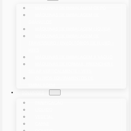
MÁQUINAS DE EMBALAGEM DE PÓ
MÁQUINAS DE EMBALAGEM DE
GRÂNULOS
MÁQUINAS DE EMBALAGEM LÍQUIDA
MÁQUINAS DE EMBALAGEM DE
TRAVESSEIRO / ENVOLTÓRIOS DE FLUXO –
HFFS
MÁQUINAS DE EMBALAGEM A VÁCUO
MÁQUINAS DE FORMAR, PREENCHER E
SELAR VERTICALMENTE – VFFS
OUTROS EQUIPAMENTOS DE
EMBALAGEM
SOLUÇÕES
PANIFICAÇÃO
LÍQUIDO
VEGETAL
CARNE
OCEANO