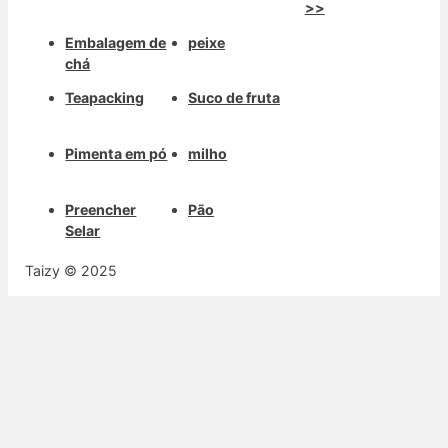
>>
Embalagem de
peixe
chá
Teapacking
Suco de fruta
Pimenta em pó
milho
Preencher
Pão
Selar
Taizy © 2025