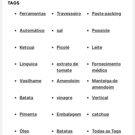
TAGS
Ferramentas
Travesseiro
Paste packing
Automático
sal
Popsicle
Ketcup
Picolé
Leite
Linguiça
extrato de
Fornecimento
tomate
médico
Vasilhame
Amendoim
Manteiga de
amendoim
Batata
vinagre
Vertical
Pimenta
Embalagem
catchup
Óleo
Batatas
Todas as Tags