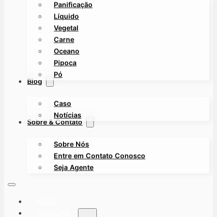
Panificação
Líquido
Vegetal
Carne
Oceano
Pipoca
Pó
Blog
Caso
Notícias
Sobre & Contato
Sobre Nós
Entre em Contato Conosco
Seja Agente
INÍCIO
PRODUTO