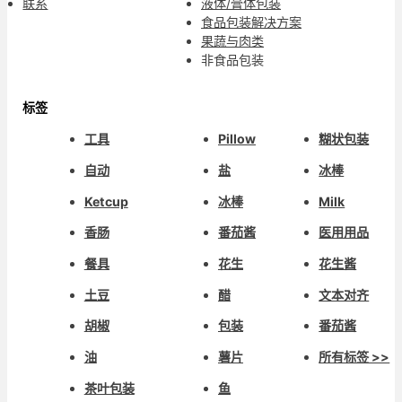
联系
液体/膏体包装
食品包装解决方案
果蔬与肉类
非食品包装
标签
工具
Pillow
糊状包装
自动
盐
冰棒
Ketcup
冰棒
Milk
香肠
番茄酱
医用用品
餐具
花生
花生酱
土豆
醋
文本对齐
胡椒
包装
番茄酱
油
薯片
所有标签 >>
茶叶包装
鱼