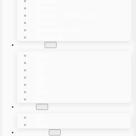
颗粒包装机
液体包装机
枕式包装机 / 薄片包装机 – HFFS
真空包装机
垂直制袋封口机 – VFFS
其他包装设备
解决方案
BAKERY
液体
蔬菜
肉类
咖啡
爆米花
粉末
博客
案例
新闻
关于与联系