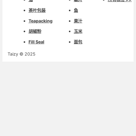
茶叶包装
鱼
Teapacking
果汁
胡椒粉
玉米
Fill Seal
面包
Taizy © 2025