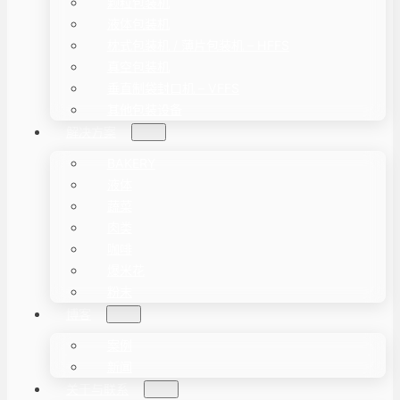
颗粒包装机
液体包装机
枕式包装机 / 薄片包装机 – HFFS
真空包装机
垂直制袋封口机 – VFFS
其他包装设备
解决方案
BAKERY
液体
蔬菜
肉类
咖啡
爆米花
粉末
博客
案例
新闻
关于与联系