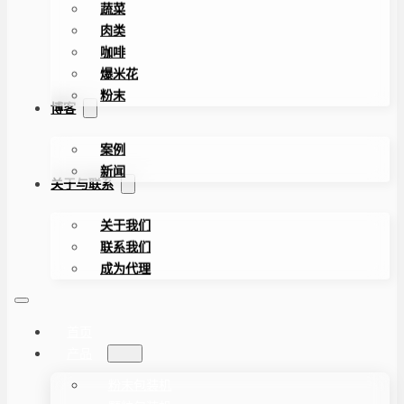
蔬菜
肉类
咖啡
爆米花
粉末
博客
案例
新闻
关于与联系
关于我们
联系我们
成为代理
首页
产品
粉末包装机