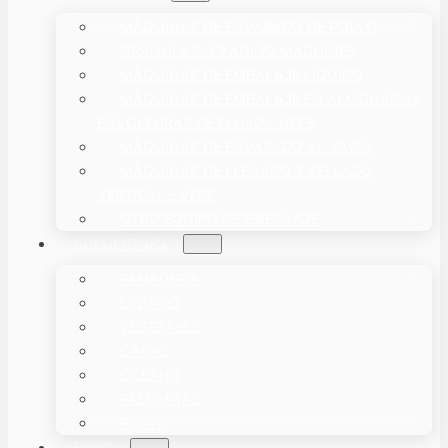
MÁQUINAS DE ENVASADO DE POLVO
GRANULE PACKAGING MACHINES
MÁQUINAS DE EMBALAJE LÍQUIDO
MÁQUINAS DE EMBALAJE EN ALMOHADA /
ENVOLTURAS DE FLUJO – HFFS
MÁQUINAS DE ENVASADO AL VACÍO
MÁQUINAS DE LLENADO Y SELLADO
VERTICAL – VFFS
OTRO EQUIPO DE EMBALAJE
SOLUCIONES
PANADERÍA
LÍQUIDO
VEGETABLE
CARNE
OCÉANO
PALOMITAS
POLVO
BLOG