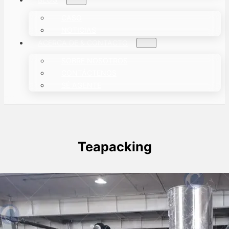
CASO
NOTICIAS
ACERCA DE & CONTACTO
SOBRE NOSOTROS
CONTÁCTENOS
SÉ AGENTE
Teapacking
10-40g Tea Packaging Machine
Vendido a Nigeria