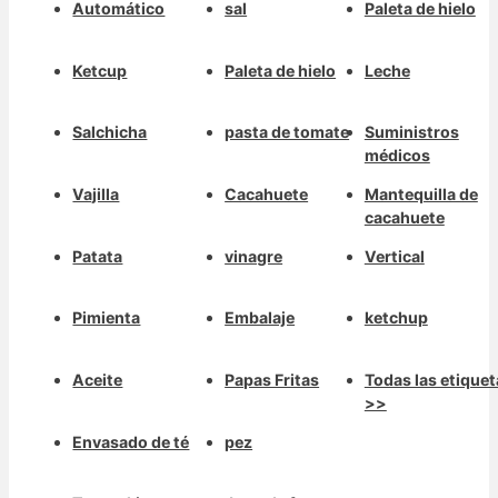
Automático
sal
Paleta de hielo
Ketcup
Paleta de hielo
Leche
Salchicha
pasta de tomate
Suministros
médicos
Vajilla
Cacahuete
Mantequilla de
cacahuete
Patata
vinagre
Vertical
Pimienta
Embalaje
ketchup
Aceite
Papas Fritas
Todas las etiquet
>>
Envasado de té
pez