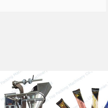
Encuentra la mejor máquina
de envasado de café en el
Reino Unido