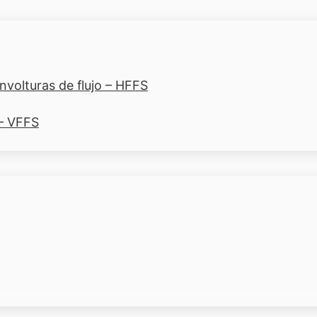
volturas de flujo – HFFS
 – VFFS