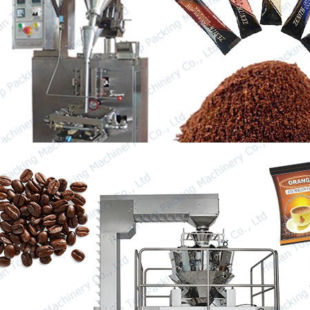
Cuando se trata de envasar café en el
Reino Unido, elegir la máquina de
envasado de café adecuada…
¿Cómo elegir la máquina de
embalaje de café óptima?
Las máquinas de embalaje de café juegan
un papel indispensable en la industria del
café. No solo pueden…