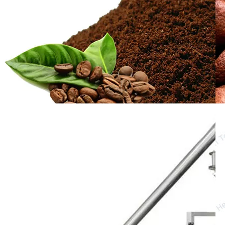
arte del empaque tiene una importancia
primordial. ¿Cómo el café…
¿Cuáles son las ventajas de la
máquina de envasado de
polvo de café de Top?
Con el desarrollo de la ciencia y la
tecnología, el desarrollo de la industria