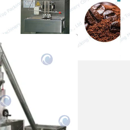
polvo, tú…