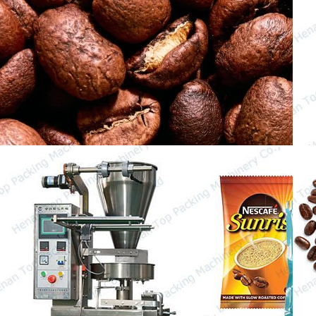
granos es crucial, pero también lo es…
¿Cuáles son los puntos para
comprar una máquina de
envasado de café?
Cuando elijas una máquina de envasado
de café para tus granos de café y café en