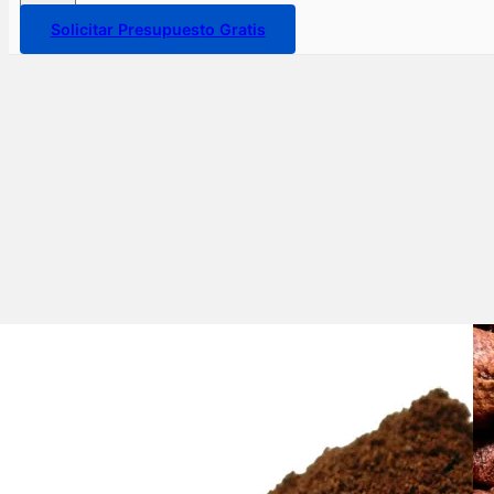
Solicitar Presupuesto Gratis
¿Cómo Empaquetar Café?
En el ámbito de la producción de café, el