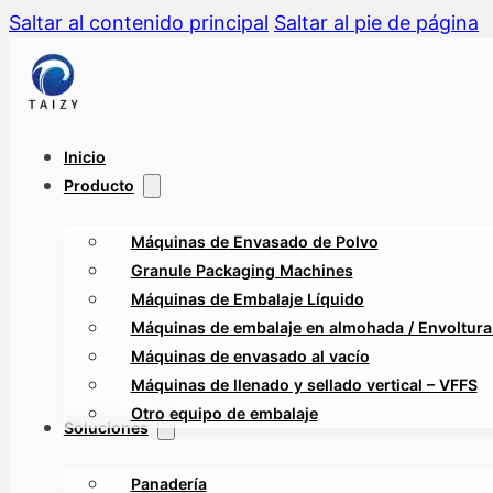
Saltar al contenido principal
Saltar al pie de página
Inicio
Producto
Máquinas de Envasado de Polvo
Granule Packaging Machines
Máquinas de Embalaje Líquido
Máquinas de embalaje en almohada / Envolturas
Máquinas de envasado al vacío
Máquinas de llenado y sellado vertical – VFFS
Otro equipo de embalaje
Soluciones
Panadería