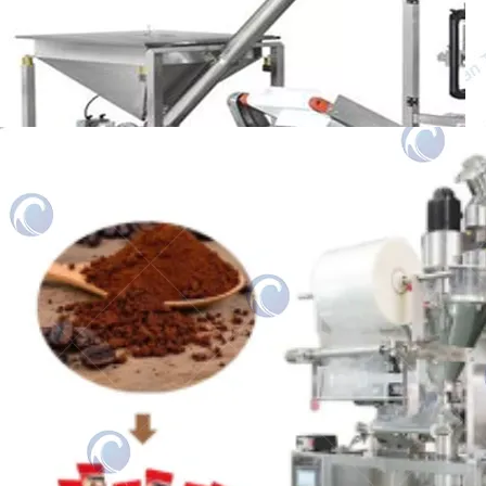
de la maquinaria de envasado es…
Coffee Packing Machine
This article introduces Taizy coffee
packing machines, including both coffee
powder packaging machine and coffee…