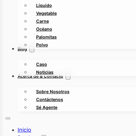
Líquido
Vegetable
Carne
Océano
Palomitas
Polvo
Blog
Caso
Noticias
Acerca de & Contacto
Sobre Nosotros
Contáctenos
Sé Agente
Inicio