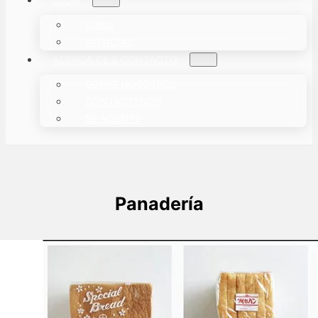
CASO
NOTICIAS
ACERCA DE & CONTACTO
SOBRE NOSOTROS
CONTÁCTENOS
SÉ AGENTE
Panadería
¿Cómo se empaca el pan?
En el mercado, podemos ver pan utilizando