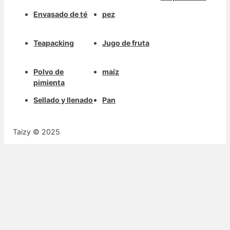
Envasado de té
pez
Teapacking
Jugo de fruta
Polvo de
maíz
pimienta
Sellado y llenado
Pan
Taizy © 2025