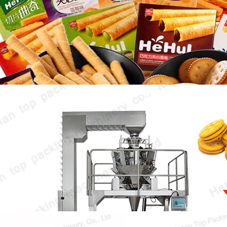
envoltura automática de galletas
adecuada?
Hay muchos tipos de galletas en el mercado, y
sus formas de embalaje también son…
Máquina de envasado de galletas de
panadería
La máquina de envasado de galletas de
panadería es el equipo clave para garantizar la
frescura y el sabor original…