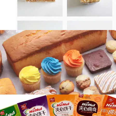
una variedad de métodos de empaquetado. A
continuación, nosotros…
Importancia de la envasadora para
productos de panadería
Con el crecimiento de la industria de la
panadería, han surgido panaderías, grandes y
pequeñas, en un…
¿Cómo elegir una máquina de