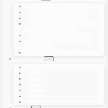
MÁQUINAS DE ENVASADO DE POLVO
GRANULE PACKAGING MACHINES
MÁQUINAS DE EMBALAJE LÍQUIDO
MÁQUINAS DE EMBALAJE EN ALMOHADA /
ENVOLTURAS DE FLUJO – HFFS
MÁQUINAS DE ENVASADO AL VACÍO
MÁQUINAS DE LLENADO Y SELLADO
VERTICAL – VFFS
OTRO EQUIPO DE EMBALAJE
SOLUCIONES
PANADERÍA
LÍQUIDO
VEGETABLE
CARNE
OCÉANO
PALOMITAS
POLVO
BLOG