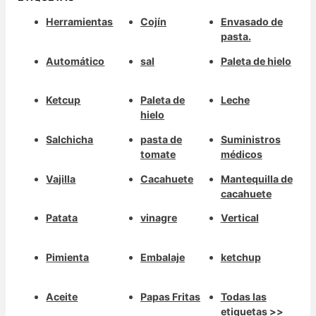
Herramientas
Cojín
Envasado de
pasta.
Automático
sal
Paleta de hielo
Ketcup
Paleta de
Leche
hielo
Salchicha
pasta de
Suministros
tomate
médicos
Vajilla
Cacahuete
Mantequilla de
cacahuete
Patata
vinagre
Vertical
Pimienta
Embalaje
ketchup
Aceite
Papas Fritas
Todas las
etiquetas >>