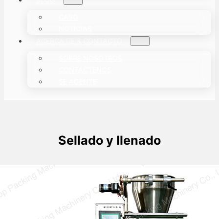
CASO
NOTICIAS
ACERCA DE & CONTACTO
SOBRE NOSOTROS
CONTÁCTENOS
SÉ AGENTE
Sellado y llenado
¿Cómo funciona la máquina de
envasado vertical de llenado y sellado
(VFFS)?