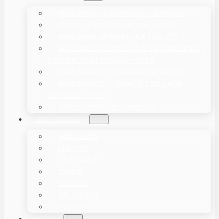
MÁQUINAS DE ENVASADO DE POLVO
GRANULE PACKAGING MACHINES
MÁQUINAS DE EMBALAJE LÍQUIDO
MÁQUINAS DE EMBALAJE EN ALMOHADA /
ENVOLTURAS DE FLUJO – HFFS
MÁQUINAS DE ENVASADO AL VACÍO
MÁQUINAS DE LLENADO Y SELLADO
VERTICAL – VFFS
OTRO EQUIPO DE EMBALAJE
SOLUCIONES
PANADERÍA
LÍQUIDO
VEGETABLE
CARNE
OCÉANO
PALOMITAS
POLVO
BLOG