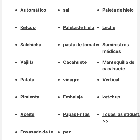
Automático
sal
Paleta de hielo
Ketcup
Paleta de hielo
Leche
Salchicha
pasta de tomate
Suministros
médicos
Vajilla
Cacahuete
Mantequilla de
cacahuete
Patata
vinagre
Vertical
Pimienta
Embalaje
ketchup
Aceite
Papas Fritas
Todas las etiquet
>>
Envasado de té
pez