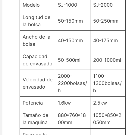
Modelo
SJ-1000
SJ-2000
Longitud de
50-150mm
50-250mm
la bolsa
Ancho de la
40-150mm
40-175mm
bolsa
Capacidad
50-500ml
200-1000ml
de envasado
2000-
1100-
Velocidad de
2200bolsas/
1300bolsas/
envasado
h
h
Potencia
1.6kw
2.5kw
Tamaño de
880*760*18
1050*850*2
la máquina
00mm
050mm
Peso de la