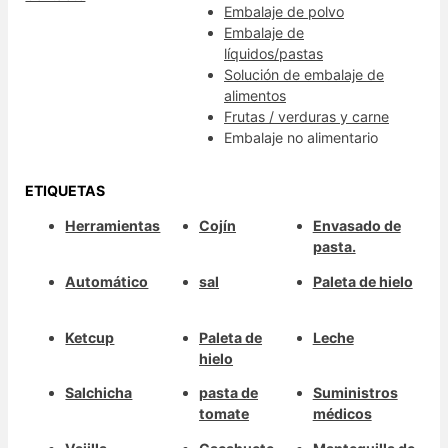
Embalaje de polvo
Embalaje de
líquidos/pastas
Solución de embalaje de
alimentos
Frutas / verduras y carne
Embalaje no alimentario
ETIQUETAS
Herramientas
Cojín
Envasado de
pasta.
Automático
sal
Paleta de hielo
Ketcup
Paleta de
Leche
hielo
Salchicha
pasta de
Suministros
tomate
médicos