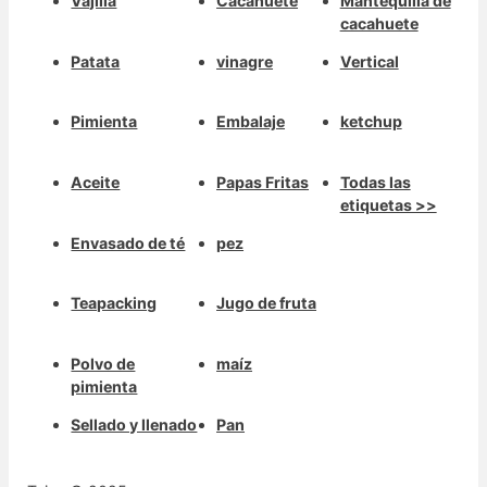
Vajilla
Cacahuete
Mantequilla de
cacahuete
Patata
vinagre
Vertical
Pimienta
Embalaje
ketchup
Aceite
Papas Fritas
Todas las
etiquetas >>
Envasado de té
pez
Teapacking
Jugo de fruta
Polvo de
maíz
pimienta
Sellado y llenado
Pan