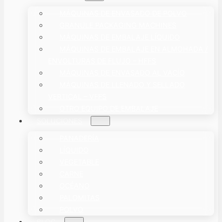
MÁQUINAS DE ENVASADO DE POLVO
GRANULE PACKAGING MACHINES
MÁQUINAS DE EMBALAJE LÍQUIDO
MÁQUINAS DE EMBALAJE EN ALMOHADA /
ENVOLTURAS DE FLUJO – HFFS
MÁQUINAS DE ENVASADO AL VACÍO
MÁQUINAS DE LLENADO Y SELLADO
VERTICAL – VFFS
OTRO EQUIPO DE EMBALAJE
SOLUCIONES
PANADERÍA
LÍQUIDO
VEGETABLE
CARNE
OCÉANO
PALOMITAS
POLVO
BLOG