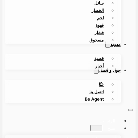
سائل
الخضار
لحم
قهوة
فشار
مسحوق
مدونة
قضية
أخبار
حول و اتصل
عنّا
اتصل بنا
Be Agent
الرئيسية
منتج