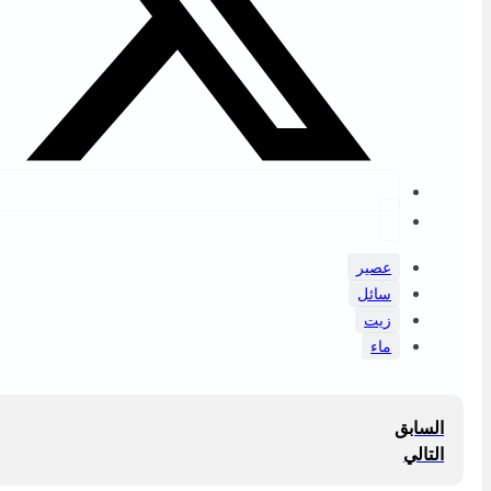
عصير
سائل
زيت
ماء
السابق
التالي