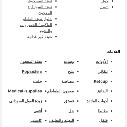
حول
تعبئة المسحوق
اتصل
تعبئة السوائل /
المعجون
حلول تعبئة الطعام
الفاكهة / الخضروات
واللحوم
تعبئة غير غذائية
لعلامات
الأدوات
وسادة
تعبئة المعجون
تلقائي
ملح
م Popsicle
Ketcup
مصاصة
حليب
النقانق
معجون الطماطم
Medical-supplies
أدوات المائدة
فستق
زبدة الفول السوداني
بطاطا
خل
أفقي
فلفل
التعبئة والتغليف
كاتشب