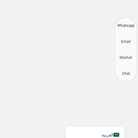
Whats
Deutsch
Emai
Aragonés
Dansk
Wech
Português do Brasil
简体中文
Chat
Kiswahili
Русский
Español
Français
English
العربية