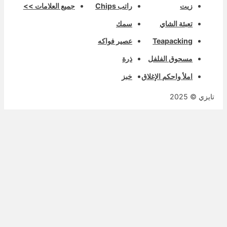
زيت
راتب Chips
جميع العلامات >>
تعبئة الشاي
سمك
Teapacking
عصير فواكه
مسحوق الفلفل
ذرة
املأ واحكم الإغلاق
خبز
ايزي © 2025