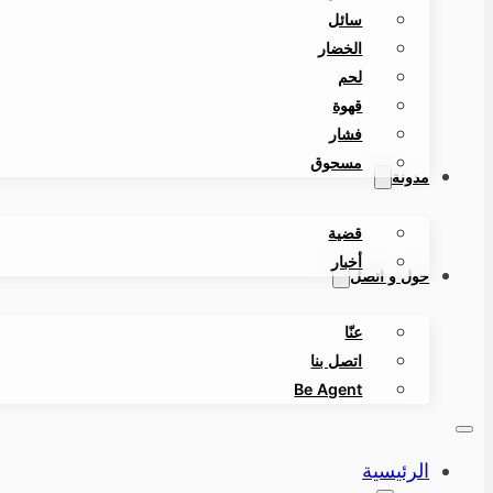
سائل
الخضار
لحم
قهوة
فشار
مسحوق
مدونة
قضية
أخبار
حول و اتصل
عنّا
اتصل بنا
Be Agent
الرئيسية