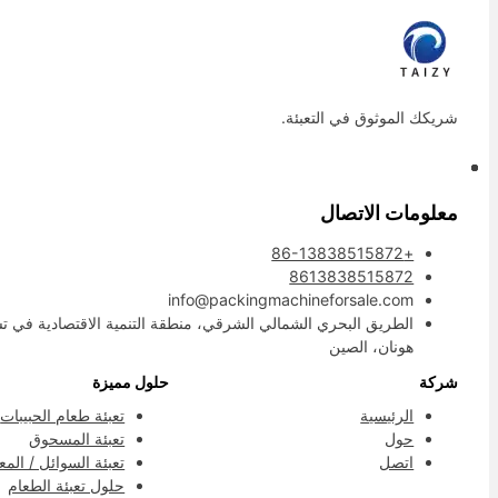
شريكك الموثوق في التعبئة.
معلومات الاتصال
+86-13838515872
8613838515872
info@packingmachineforsale.com
الطريق البحري الشمالي الشرقي، منطقة التنمية الاقتصادية في ت
هونان، الصين
شركة
حلول مميزة
Whatsapp
الرئيسية
تعبئة طعام الحبيبات
Deutsch
حول
تعبئة المسحوق
اتصل
تعبئة السوائل / الم
Email
Aragonés
حلول تعبئة الطعام