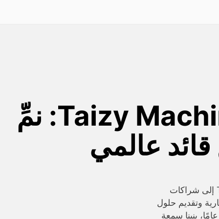
شريك مع Taizy Machinery: نمِّ
قائد عالمي
انضم إلى شبكة من النجاح. تسعى Taizy Machinery إلى شراكات
ارية وتقديم حلول
تعبئة الرائدة في صناعتنا إلى أسواق أكثر. لأكثر من 20 عامًا، بنينا سمعة