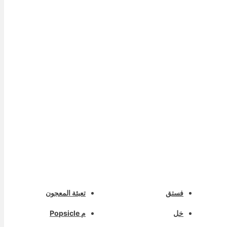
فستق
تعبئة المعجون
خل
م Popsicle