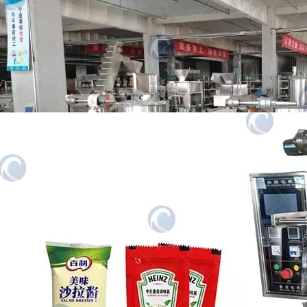
Cet article décrit principalement un cas dans
lequel une entreprise de traitement alimentaire
à Singapour a acheté…
Machine d’emballage automatique de
pâte
La machine d’emballage de pâte est utilisée
pour emballer diverses pâtes, telles que le
ketchup, le miel, la salade…