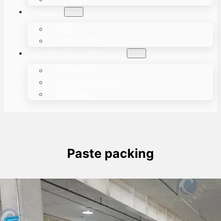
BLOG
CAS
ACTUALITÉS
À PROPOS ET CONTACT
À PROPOS
CONTACTEZ-NOUS
BE AGENT
Paste packing
Machine d'emballage d'emballage
Paste expédiée à Singapour