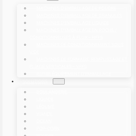
MACHINES D'EMBALLAGE DE POUDRE
MACHINES D'EMBALLAGE DE GRANULÉS
MACHINES D'EMBALLAGE LIQUIDE
MACHINES D’EMBALLAGE EN POCHE /
CONDITIONNEUSES À FLUX – HFFS
MACHINES DE CONDITIONNEMENT SOUS
VIDE
MACHINES DE FORMAGE, REMPLISSAGE ET
PLIAGE VERTICALES – VFFS
AUTRE ÉQUIPEMENT D'EMBALLAGE
SOLUTIONS
BOULANGERIE
LIQUIDE
LÉGUME
VIANDE
OCEAN
POP-CORN
POUDRE