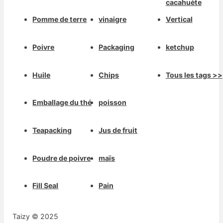
cacahuète
Pomme de terre
vinaigre
Vertical
Poivre
Packaging
ketchup
Huile
Chips
Tous les tags >>
Emballage du thé
poisson
Teapacking
Jus de fruit
Poudre de poivre
maïs
Fill Seal
Pain
Taizy © 2025