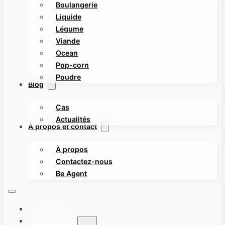
Boulangerie
Liquide
Légume
Viande
Ocean
Pop-corn
Poudre
Blog
Cas
Actualités
À propos et contact
À propos
Contactez-nous
Be Agent
ACCUEIL
PRODUIT