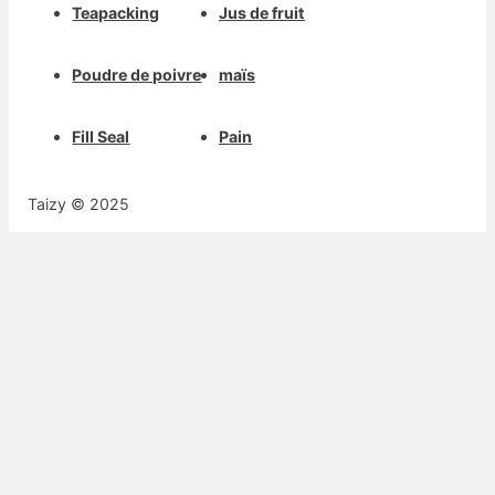
Teapacking
Jus de fruit
Poudre de poivre
maïs
Fill Seal
Pain
Taizy © 2025