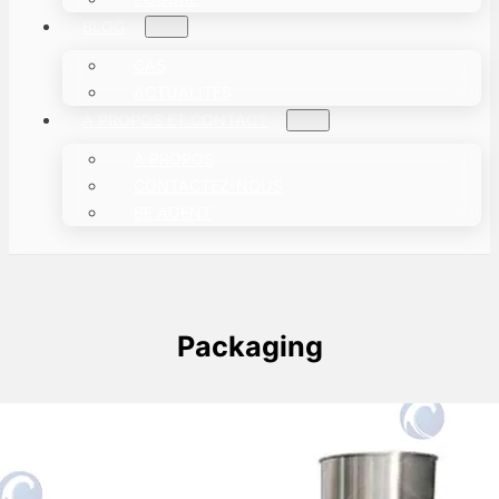
BLOG
CAS
ACTUALITÉS
À PROPOS ET CONTACT
À PROPOS
CONTACTEZ-NOUS
BE AGENT
Packaging
Machine automatique de remplissage
de pots de yaourt