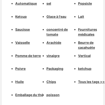
Automatique
sel
Popsicle
Ketcup
Glace à l'eau
Lait
Saucisse
concentré de
Fournitures
tomate
médicales
Vaisselle
Arachide
Beurre de
cacahuète
Pomme de terre
vinaigre
Vertical
Poivre
Packaging
ketchup
Huile
Chips
Tous les tags >>
Emballage du thé
poisson