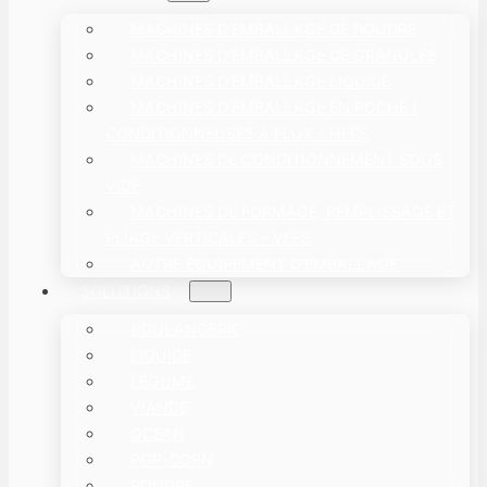
MACHINES D'EMBALLAGE DE POUDRE
MACHINES D'EMBALLAGE DE GRANULÉS
MACHINES D'EMBALLAGE LIQUIDE
MACHINES D’EMBALLAGE EN POCHE /
CONDITIONNEUSES À FLUX – HFFS
MACHINES DE CONDITIONNEMENT SOUS
VIDE
MACHINES DE FORMAGE, REMPLISSAGE ET
PLIAGE VERTICALES – VFFS
AUTRE ÉQUIPEMENT D'EMBALLAGE
SOLUTIONS
BOULANGERIE
LIQUIDE
LÉGUME
VIANDE
OCEAN
POP-CORN
POUDRE