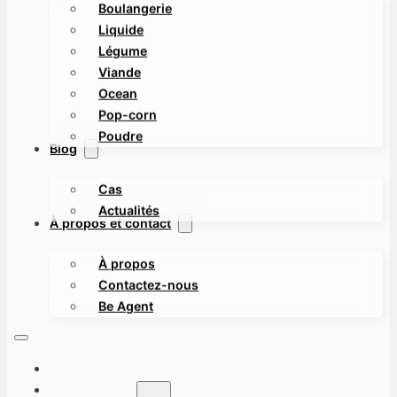
Boulangerie
Liquide
Légume
Viande
Ocean
Pop-corn
Poudre
Blog
Cas
Actualités
À propos et contact
À propos
Contactez-nous
Be Agent
ACCUEIL
PRODUIT