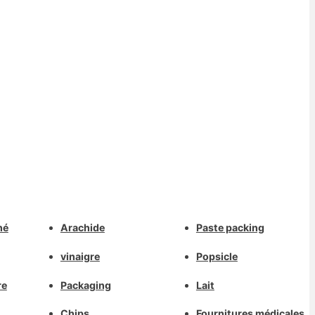
Whatsapp
hé
Arachide
Paste packing
Deutsch
Email
vinaigre
Popsicle
Aragonés
Dansk
re
Packaging
Lait
Wechat
Português do Brasil
Chips
Fournitures médicales