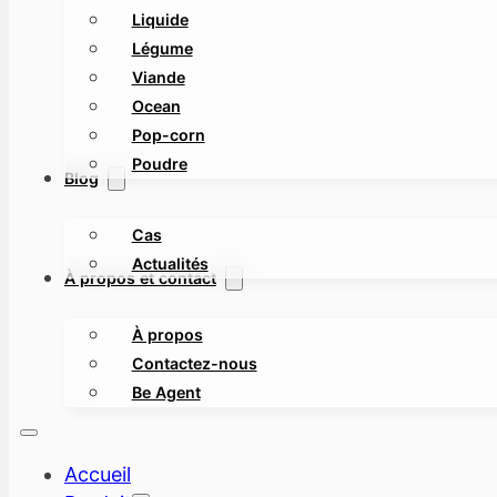
Liquide
Légume
Viande
Ocean
Pop-corn
Poudre
Blog
Cas
Actualités
À propos et contact
À propos
Contactez-nous
Be Agent
Accueil