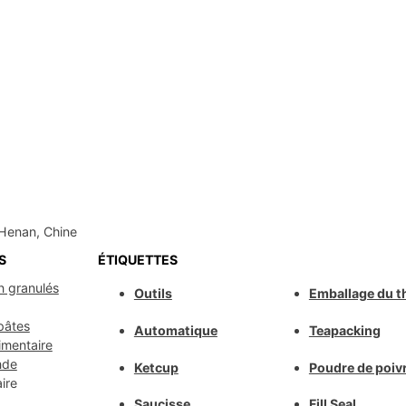
Henan, Chine
S
ÉTIQUETTES
n granulés
Outils
Emballage du t
pâtes
Automatique
Teapacking
imentaire
nde
Ketcup
Poudre de poiv
ire
Saucisse
Fill Seal