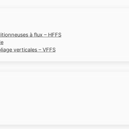
tionneuses à flux – HFFS
de
liage verticales – VFFS