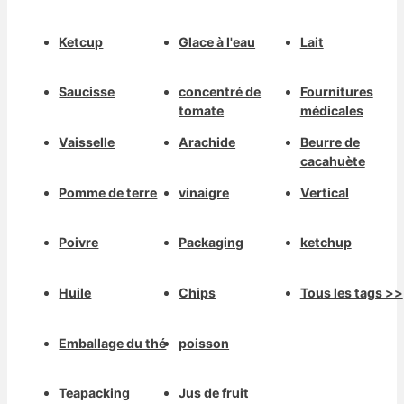
Ketcup
Glace à l'eau
Lait
Saucisse
concentré de
Fournitures
tomate
médicales
Vaisselle
Arachide
Beurre de
cacahuète
Pomme de terre
vinaigre
Vertical
Poivre
Packaging
ketchup
Huile
Chips
Tous les tags >>
Emballage du thé
poisson
Teapacking
Jus de fruit