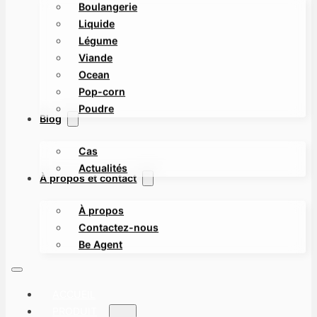
Boulangerie
Liquide
Légume
Viande
Ocean
Pop-corn
Poudre
Blog
Cas
Actualités
À propos et contact
À propos
Contactez-nous
Be Agent
ACCUEIL
PRODUIT