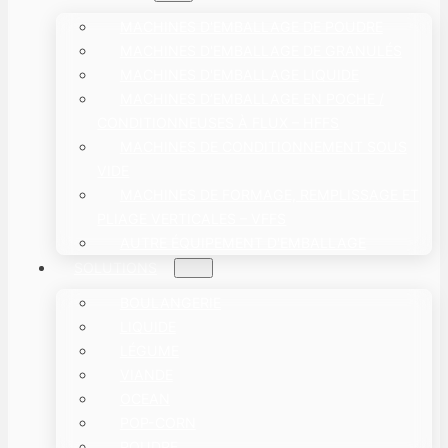
MACHINES D'EMBALLAGE DE POUDRE
MACHINES D'EMBALLAGE DE GRANULÉS
MACHINES D'EMBALLAGE LIQUIDE
MACHINES D’EMBALLAGE EN POCHE /
CONDITIONNEUSES À FLUX – HFFS
MACHINES DE CONDITIONNEMENT SOUS
VIDE
MACHINES DE FORMAGE, REMPLISSAGE ET
PLIAGE VERTICALES – VFFS
AUTRE ÉQUIPEMENT D'EMBALLAGE
SOLUTIONS
BOULANGERIE
LIQUIDE
LÉGUME
VIANDE
OCEAN
POP-CORN
POUDRE