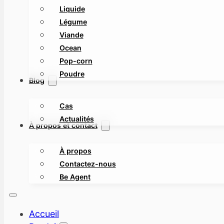
Liquide
Légume
Viande
Ocean
Pop-corn
Poudre
Blog
Cas
Actualités
À propos et contact
À propos
Contactez-nous
Be Agent
Accueil