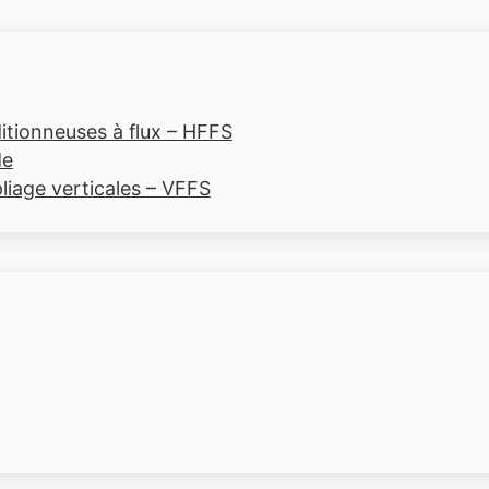
tionneuses à flux – HFFS
de
liage verticales – VFFS