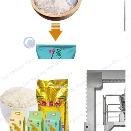
Tämä artikkeli keskittyy suolan
pakkauskoneeseen. Taizy automatisoitu
pakkauskone yhdistää mittauksen,
pussituksen,…
Mashine ya Kufunga Mchele
ya 50kg
Mashine ya kufunga mchele ya 50 kg
inatumika sana katika maisha yetu
ambayo inaweza kuboresha sana…