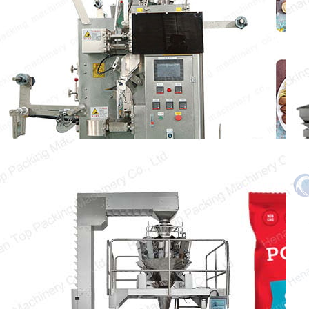
kế đặc biệt để đóng gói nhiều loại trà. Nó
có thể…
Mashine ya Kufunga Popcorn
Popcorn imekuwa kitafunwa muhimu
katika maisha yetu ya kila siku. Kuwa na
ndoo ya popcorn…