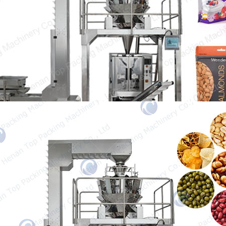
Vifaa vya kufunga chakula za snacks ni
muhimu kuongeza kasi ya ufungaji,
kuhakikisha ladha ya asili…
Mashine ya Kufunga Granule
Our granule packing machine is designed
for packaging a variety of granules, such
as peanuts,…