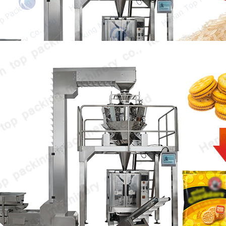
Bakery Biscuit Packing
Machine
Bakery biscuit packing machine adalah
peralatan kunci untuk memastikan
kesegaran dan cita rasa asli…