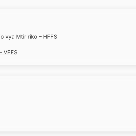
o vya Mtiririko – HFFS
 – VFFS