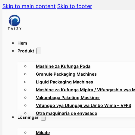
Skip to main content
Skip to footer
Hem
Produkt
Mashine za Kufunga Poda
Granule Packaging Machines
Liquid Packaging Machines
Mashine za Kufunga Mipira / Vifungashio vya Mt
Vakumbaga Paketing Maskiner
Vifunguo vya Ufungaji wa Umbo Wima – VFFS
Otra maquinaria de envasado
Lösningar
Mikate