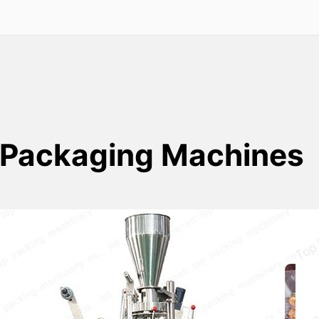
 Packaging Machines
Te Förpackningsmaskin
Máquina de embolsado de té được thiết