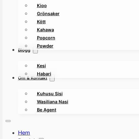
Kioo
Grönsaker
Kött
Kahawa
Popcorn
Powder
Blogg
Kesi
Habari
Om & Kontakt
Kuhusu Sisi
Wasiliana Nasi
Be Agent
Hem