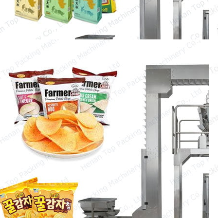
Chips Packing Machine
The chips packing machine adalah mesin
yang sangat penting untuk
meningkatkan kecepatan kemasan dan
menghemat…