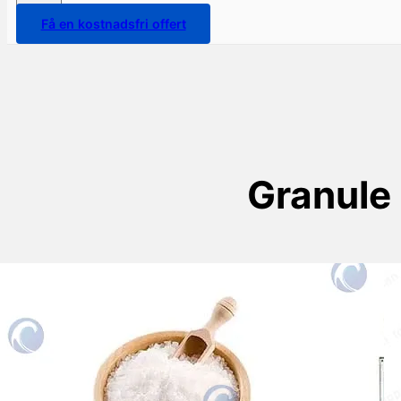
Få en kostnadsfri offert
Granule
Kifaa cha Kifungashaji cha
Chumvi Kiotomatiki