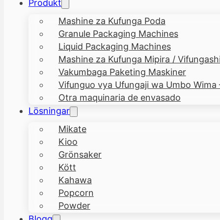
Produkt
Mashine za Kufunga Poda
Granule Packaging Machines
Liquid Packaging Machines
Mashine za Kufunga Mipira / Vifungashi
Vakumbaga Paketing Maskiner
Vifunguo vya Ufungaji wa Umbo Wima
Otra maquinaria de envasado
Lösningar
Mikate
Kioo
Grönsaker
Kött
Kahawa
Popcorn
Powder
Blogg