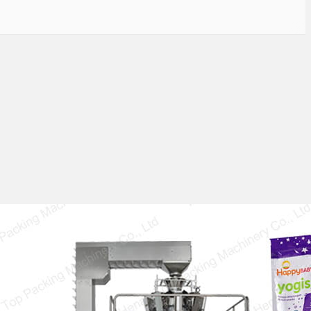
Vifaa vya Kufunga Chakula za
Snacks