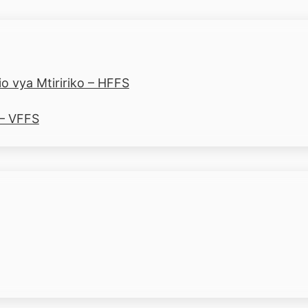
o vya Mtiririko – HFFS
 – VFFS