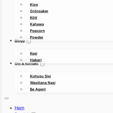
Kioo
Grönsaker
Kött
Kahawa
Popcorn
Powder
Blogg
Kesi
Habari
Om & Kontakt
Kuhusu Sisi
Wasiliana Nasi
Be Agent
Hem