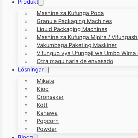
Produkt
Mashine za Kufunga Poda
Granule Packaging Machines
Liquid Packaging Machines
Mashine za Kufunga Mipira / Vifungashi
Vakumbaga Paketing Maskiner
Vifunguo vya Ufungaji wa Umbo Wima
Otra maquinaria de envasado
Lösningar
Mikate
Kioo
Grönsaker
Kött
Kahawa
Popcorn
Powder
Blogg