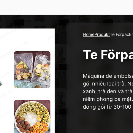
Home
Produkt
Te Förpack
Te Förp
Máquina de embolsa
gói nhiều loại trà. 
xanh, trà đen và tr
niêm phong ba mặt. 
đóng gói từ 30-100 