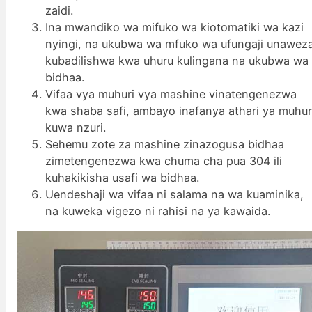
zaidi.
Ina mwandiko wa mifuko wa kiotomatiki wa kazi
nyingi, na ukubwa wa mfuko wa ufungaji unawez
kubadilishwa kwa uhuru kulingana na ukubwa wa
bidhaa.
Vifaa vya muhuri vya mashine vinatengenezwa
kwa shaba safi, ambayo inafanya athari ya muhur
kuwa nzuri.
Sehemu zote za mashine zinazogusa bidhaa
zimetengenezwa kwa chuma cha pua 304 ili
kuhakikisha usafi wa bidhaa.
Uendeshaji wa vifaa ni salama na wa kuaminika,
na kuweka vigezo ni rahisi na ya kawaida.