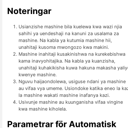
Noteringar
Usianzishe mashine bila kuelewa kwa wazi njia
sahihi ya uendeshaji na kanuni za usalama za
mashine. Na kabla ya kutumia mashine hii,
unahitaji kusoma mwongozo kwa makini.
Mashine inahitaji kusakinishwa na kurekebishwa
kama inavyohitajika. Na kabla ya kuanzisha,
unahitaji kuhakikisha kuwa hakuna makasha yali
kwenye mashine.
Nguvu haijaondolewa, usiguse ndani ya mashine
au vifaa vya umeme. Usiondoke katika eneo la ka
la mashine wakati mashine inafanya kazi.
Usivunje mashine au kuunganisha vifaa vingine
kwa mashine kiholela.
Parametrar för Automatisk