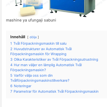
mashine ya ufungaji sabuni
Innehåll
dölja
1
Tvål Förpackningsmaskin till salu
2
Huvudstrukturer av Automatisk Tvål
Förpackningsmaskin för Wrapping
3
Olika Karakteristiker av Tvål Förpackningsutrustning
4
Hur man väljer en lämplig Automatisk Tvål
Förpackningsmaskin?
5
Varför välja oss som din
Tvålförpackningsmaskinstillverkare?
6
Noteringar
7
Parametrar för Automatisk Tvål Förpackningsmaskin