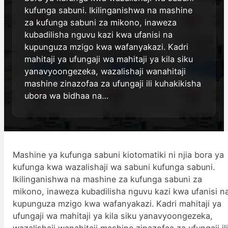
kufunga sabuni. Ikilinganishwa na mashine
za kufunga sabuni za mikono, inaweza
kubadilisha nguvu kazi kwa ufanisi na
kupunguza mzigo kwa wafanyakazi. Kadri
mahitaji ya ufungaji wa mahitaji ya kila siku
yanavyoongezeka, wazalishaji wanahitaji
mashine zinazofaa za ufungaji ili kuhakikisha
ubora wa bidhaa na…
Mashine ya kufunga sabuni kiotomatiki ni njia bora ya
kufunga kwa wazalishaji wa sabuni kufunga sabuni.
Ikilinganishwa na mashine za kufunga sabuni za
mikono, inaweza kubadilisha nguvu kazi kwa ufanisi n
kupunguza mzigo kwa wafanyakazi. Kadri mahitaji ya
ufungaji wa mahitaji ya kila siku yanavyoongezeka,
wazalishaji wanahitaji mashine zinazofaa za ufungaji il