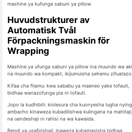
mashine ya kufunga sabuni ya pillow
Huvudstrukturer av
Automatisk Tvål
Förpackningsmaskin för
Wrapping
Mashine ya ufunga sabuni ya pillow ina muundo wa aki
na muundo wa kompakt, ikijumuisha sehemu zifuatazo
Kifaa cha filamu: kwa sababu ya maeneo yake tofauti,
bidhaa wanazofunga pia ni tofauti.
Jopo la kudhibiti: kiolesura cha kuonyesha lugha nying
ambacho kinaweza kubadilishwa kulingana na mahitaji
na uendeshaji ni rahisi na wa kawaida.
Bendi ya usafirishaji: inaweza kuhamasisha bidhaa