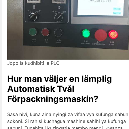
Jopo la kudhibiti la PLC
Hur man väljer en lämplig
Automatisk Tvål
Förpackningsmaskin?
Sasa hivi, kuna aina nyingi za vifaa vya kufunga sabun
sokoni. Si rahisi kuchagua mashine sahihi ya kufunga
sabuni. Tunahitaji kuzingatia mambo mengi. Kwanza,