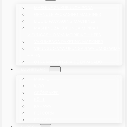
MASHINE ZA KUFUNGA PODA
GRANULE PACKAGING MACHINES
LIQUID PACKAGING MACHINES
MASHINE ZA KUFUNGA MIPIRA /
VIFUNGASHIO VYA MTIRIRIKO – HFFS
VAKUMBAGA PAKETING MASKINER
VIFUNGUO VYA UFUNGAJI WA UMBO WIMA
– VFFS
OTRA MAQUINARIA DE ENVASADO
LÖSNINGAR
MIKATE
KIOO
GRÖNSAKER
KÖTT
KAHAWA
POPCORN
POWDER
BLOGG