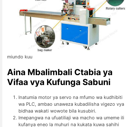
miundo kuu
Aina Mbalimbali C
tabia
ya
Vifaa vya Kufunga Sabuni
Inatumia motor ya servo na mfumo wa kudhibiti
wa PLC, ambao unaweza kubadilisha vigezo vya
bidhaa wakati wowote bila kusubiri.
Imepangwa na ufuatiliaji wa macho wa umeme ili
kufanya eneo la muhuri na kukata kuwa sahihi