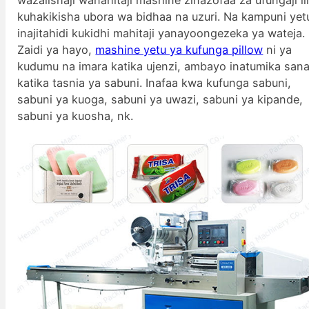
kuhakikisha ubora wa bidhaa na uzuri. Na kampuni yet
inajitahidi kukidhi mahitaji yanayoongezeka ya wateja.
Zaidi ya hayo,
mashine yetu ya kufunga pillow
ni ya
kudumu na imara katika ujenzi, ambayo inatumika san
katika tasnia ya sabuni. Inafaa kwa kufunga sabuni,
sabuni ya kuoga, sabuni ya uwazi, sabuni ya kipande,
sabuni ya kuosha, nk.