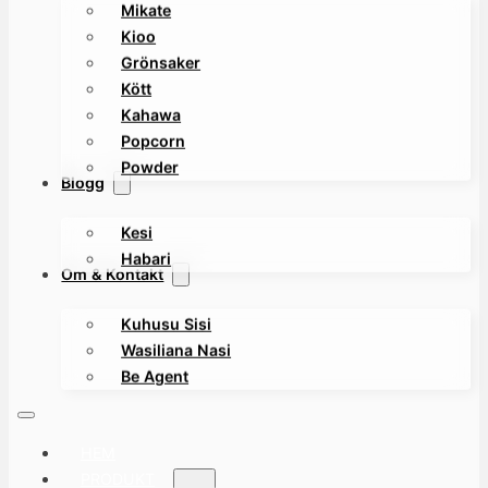
Mikate
Kioo
Grönsaker
Kött
Kahawa
Popcorn
Powder
Blogg
Kesi
Habari
Om & Kontakt
Kuhusu Sisi
Wasiliana Nasi
Be Agent
HEM
PRODUKT