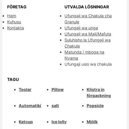
FÖRETAG
UTVALDA LÖSNINGAR
Hem
Ufungaji wa Chakula cha
Kuhusu
Granule
Kontakta
Ufungaji wa unga
Ufungaji wa Maji/Mafuta
Suluhisho la Ufungaji wa
Chakula
Matunda / mboga na
Nyama
Ufungaji usio wa chakula
TAGU
Toolar
Pillow
Klistra in
förpackning
Automatiki
salt
Popsicle
Ketcup
Ice lolly
Mjölk