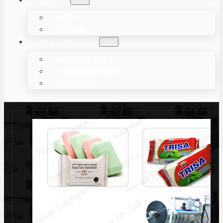
KESI
HABARI
OM & KONTAKT
KUHUSU SISI
WASILIANA NASI
BE AGENT