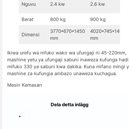
Nguvu
2.4 kw
2.6 kw
Berat
800 kg
900 kg
3770*670*1450
4020*745*1450
Dimensi
mm
mm
Ikiwa urefu wa mfuko wako wa ufungaji ni 45-220mm,
mashine yetu ya ufungaji sabuni inaweza kufunga hadi
mifuko 330 ya sabuni kwa dakika. Kuna mifano mingi 
mashine za kufungia ambazo unaweza kuchagua.
Mesin Kemasan
Dela detta inlägg