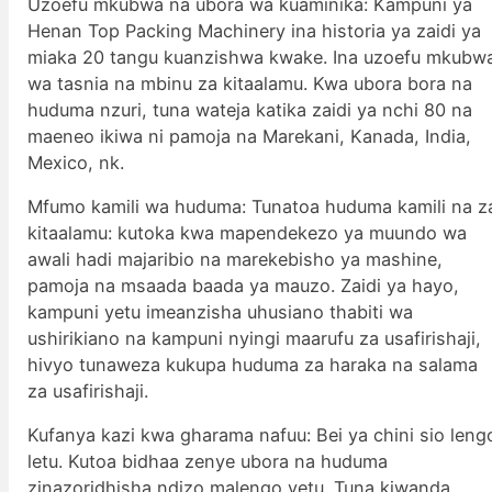
Uzoefu mkubwa na ubora wa kuaminika: Kampuni ya
Henan Top Packing Machinery ina historia ya zaidi ya
miaka 20 tangu kuanzishwa kwake. Ina uzoefu mkubw
wa tasnia na mbinu za kitaalamu. Kwa ubora bora na
huduma nzuri, tuna wateja katika zaidi ya nchi 80 na
maeneo ikiwa ni pamoja na Marekani, Kanada, India,
Mexico, nk.
Mfumo kamili wa huduma: Tunatoa huduma kamili na z
kitaalamu: kutoka kwa mapendekezo ya muundo wa
awali hadi majaribio na marekebisho ya mashine,
pamoja na msaada baada ya mauzo. Zaidi ya hayo,
kampuni yetu imeanzisha uhusiano thabiti wa
ushirikiano na kampuni nyingi maarufu za usafirishaji,
hivyo tunaweza kukupa huduma za haraka na salama
za usafirishaji.
Kufanya kazi kwa gharama nafuu: Bei ya chini sio leng
letu. Kutoa bidhaa zenye ubora na huduma
zinazoridhisha ndizo malengo yetu. Tuna kiwanda