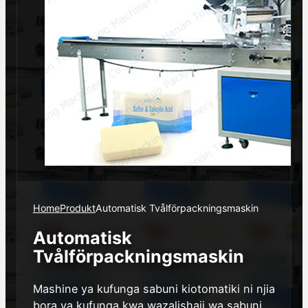
Home
Produkt
Automatisk Tvålförpackningsmaskin
Automatisk
Tvålförpackningsmaskin
Mashine ya kufunga sabuni kiotomatiki ni njia
bora ya kufunga kwa wazalishaji wa sabuni