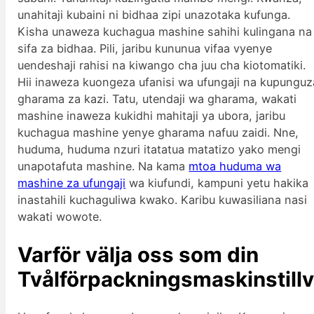
unahitaji kubaini ni bidhaa zipi unazotaka kufunga.
Kisha unaweza kuchagua mashine sahihi kulingana na
sifa za bidhaa. Pili, jaribu kununua vifaa vyenye
uendeshaji rahisi na kiwango cha juu cha kiotomatiki.
Hii inaweza kuongeza ufanisi wa ufungaji na kupunguz
gharama za kazi. Tatu, utendaji wa gharama, wakati
mashine inaweza kukidhi mahitaji ya ubora, jaribu
kuchagua mashine yenye gharama nafuu zaidi. Nne,
huduma, huduma nzuri itatatua matatizo yako mengi
unapotafuta mashine. Na kama
mtoa huduma wa
mashine za ufungaji
wa kiufundi, kampuni yetu hakika
inastahili kuchaguliwa kwako. Karibu kuwasiliana nasi
wakati wowote.
Varför välja oss som din
Tvålförpackningsmaskinstill