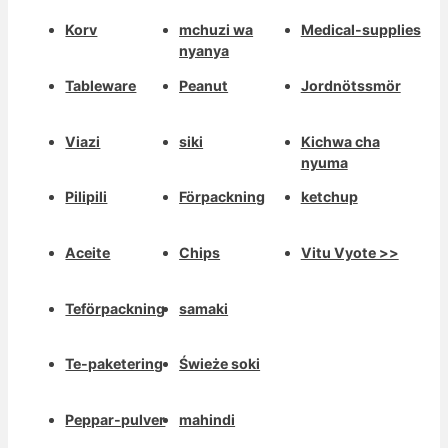
Korv
mchuzi wa
Medical-supplies
nyanya
Tableware
Peanut
Jordnötssmör
Viazi
siki
Kichwa cha
nyuma
Pilipili
Förpackning
ketchup
Aceite
Chips
Vitu Vyote >>
Teförpackning
samaki
Te-paketering
Świeże soki
Peppar-pulver
mahindi