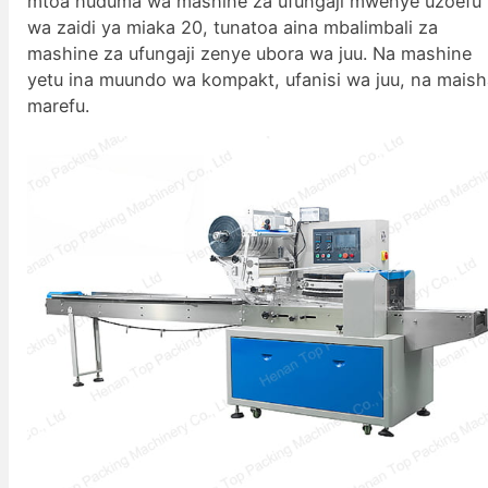
mtoa huduma wa mashine za ufungaji mwenye uzoefu
wa zaidi ya miaka 20, tunatoa aina mbalimbali za
mashine za ufungaji zenye ubora wa juu. Na mashine
yetu ina muundo wa kompakt, ufanisi wa juu, na mais
marefu.