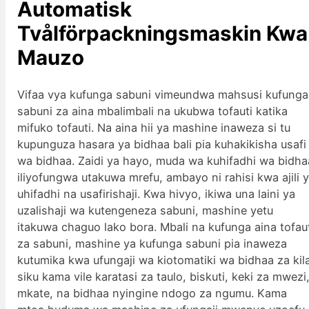
Automatisk
Tvålförpackningsmaskin
Kwa
Mauzo
Vifaa vya kufunga sabuni vimeundwa mahsusi kufunga
sabuni za aina mbalimbali na ukubwa tofauti katika
mifuko tofauti. Na aina hii ya mashine inaweza si tu
kupunguza hasara ya bidhaa bali pia kuhakikisha usafi
wa bidhaa. Zaidi ya hayo, muda wa kuhifadhi wa bidha
iliyofungwa utakuwa mrefu, ambayo ni rahisi kwa ajili 
uhifadhi na usafirishaji. Kwa hivyo, ikiwa una laini ya
uzalishaji wa kutengeneza sabuni, mashine yetu
itakuwa chaguo lako bora. Mbali na kufunga aina tofau
za sabuni, mashine ya kufunga sabuni pia inaweza
kutumika kwa ufungaji wa kiotomatiki wa bidhaa za kil
siku kama vile karatasi za taulo, biskuti, keki za mwezi
mkate, na bidhaa nyingine ndogo za ngumu. Kama